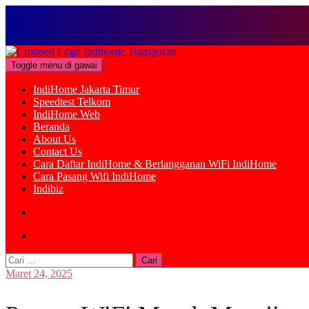
Loncat
ke
Toggle menu di gawai
konten
IndiHome Jakarta Timur
Speedtest Telkom
IndiHome Web
Beranda
About Us
Contact Us
Cara Daftar IndiHome & Berlangganan WiFi IndiHome
Cara Pasang Wifi IndiHome
Indibiz
Cari
untuk:
Maret 24, 2025