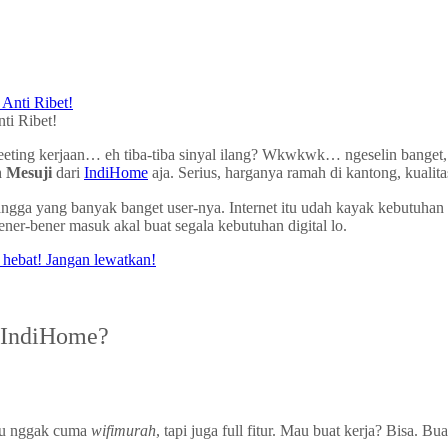
ti Ribet!
meeting kerjaan… eh tiba-tiba sinyal ilang? Wkwkwk… ngeselin banget, 
 Mesuji
dari
IndiHome
aja. Serius, harganya ramah di kantong, kualita
h tangga yang banyak banget user-nya. Internet itu udah kayak kebutu
ner-bener masuk akal buat segala kebutuhan digital lo.
 IndiHome?
itu nggak cuma
wifimurah
, tapi juga full fitur. Mau buat kerja? Bisa.