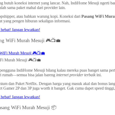
g butuh koneksi internet yang lancar. Nah, IndiHome Mesuji ngerti ba
ah sama paket mahal dari provider lain.
ropshipper, atau bahkan warung kopi. Koneksi dari
Pasang WiFi Mura
at yang pengen hiburan sekaligus informasi.
ang WiFi Murah Mesuji 🎮📺💼
iFi Murah Mesuji 🎮📺💼
yak pengguna IndiHome Mesuji bilang kalau mereka puas banget sama pe
dari rumah—semua bisa jalan bareng
internet provider terbaik
ini.
emium dan Paket Netflix. Dengan harga yang masuk akal dan bonus lan
paket Gamer 2P dan 3P juga worth it banget. Gak cuma dapet speed tingg
Pasang WiFi Murah Mesuji 📦