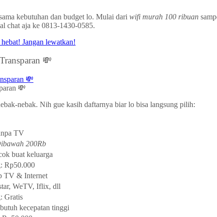
 sama kebutuhan dan budget lo. Mulai dari
wifi murah 100 ribuan
sampe
al chat aja ke 0813-1430-0585.
Transparan 💸
paran 💸
ebak-nebak. Nih gue kasih daftarnya biar lo bisa langsung pilih:
anpa TV
Dibawah 200Rb
cok buat keluarga
g: Rp50.000
p TV & Internet
ar, WeTV, Iflix, dll
: Gratis
butuh kecepatan tinggi