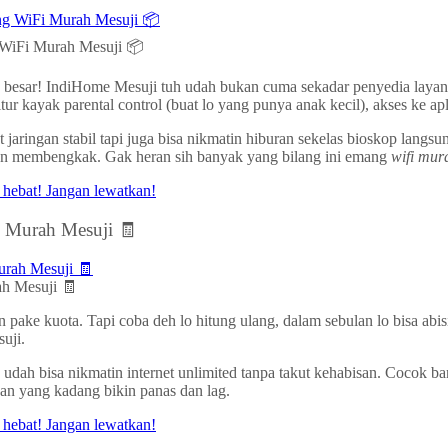
 WiFi Murah Mesuji 📦
h besar! IndiHome Mesuji tuh udah bukan cuma sekadar penyedia layana
tur kayak parental control (buat lo yang punya anak kecil), akses ke a
jaringan stabil tapi juga bisa nikmatin hiburan sekelas bioskop langsun
gihan membengkak. Gak heran sih banyak yang bilang ini emang
wifi mur
i Murah Mesuji 🧾
ah Mesuji 🧾
pake kuota. Tapi coba deh lo hitung ulang, dalam sebulan lo bisa abis
uji.
dah bisa nikmatin internet unlimited tanpa takut kehabisan. Cocok ban
usan yang kadang bikin panas dan lag.