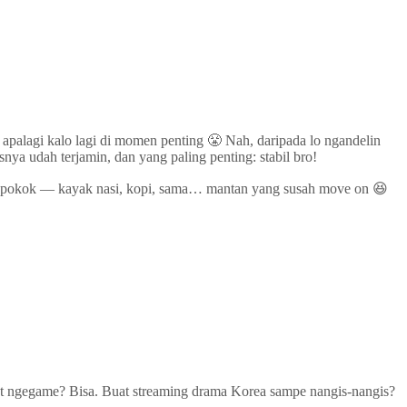
apalagi kalo lagi di momen penting 😤 Nah, daripada lo ngandelin
snya udah terjamin, dan yang paling penting: stabil bro!
han pokok — kayak nasi, kopi, sama… mantan yang susah move on 😆
 Buat ngegame? Bisa. Buat streaming drama Korea sampe nangis-nangis?