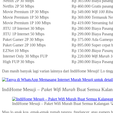
Netflix 2P 30 Mbps
Rp 365.000
Biaya pasan
Netflix 2P 50 Mbps
Rp 460.000
Gratis pasan
Movie Premium 1P 30 Mbps
Rp 349.000
Wifi 100 Rib
Movie Premium 1P 50 Mbps
Rp 369.000
Termasuk Net
Movie Premium 1P 100 Mbps
Rp 419.000
Streaming fu
JITU 1P Internet 30 Mbps
Rp 280.000
Biaya Pasan
JITU 1P Internet 50 Mbps
Rp 299.000
Biaya Pasang
Paket Gamer 2P 30 Mbps
Rp 375.000
Ada Gameqoo
Paket Gamer 2P 100 Mbps
Rp 895.000
Super cepat b
EZNet 10 Mbps
Rp 150.000
Biaya Pasang
Internet Only 30 Mbps FUP
Rp 220.000
Wifi Murah 1
High FUP 30 Mbps
Rp 280.000
Biaya Pasan
Dan masih banyak lagi varian lainnya dari IndiHome Mesuji! Lo tingg
IndiHome Mesuji –
Paket Wifi Murah
Buat Semua Kalan
IndiHome Mesuji – Paket Wifi Murah Buat Semua Kalangan 
Mau lo anak kos, emak-emak rumah tangga, freelancer, atau gamers ha