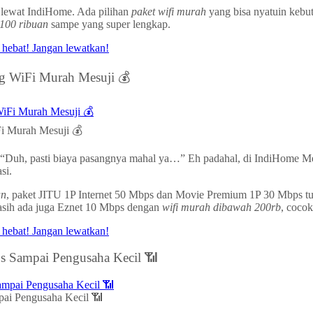
lewat IndiHome. Ada pilihan
paket wifi murah
yang bisa nyatuin kebut
 100 ribuan
sampe yang super lengkap.
ng WiFi Murah Mesuji 💰
Fi Murah Mesuji 💰
kir “Duh, pasti biaya pasangnya mahal ya…” Eh padahal, di IndiHome
si.
an
, paket JITU 1P Internet 50 Mbps dan Movie Premium 1P 30 Mbps tuh 
 masih ada juga Eznet 10 Mbps dengan
wifi murah dibawah 200rb
, cocok
 Sampai Pengusaha Kecil 📶
ai Pengusaha Kecil 📶