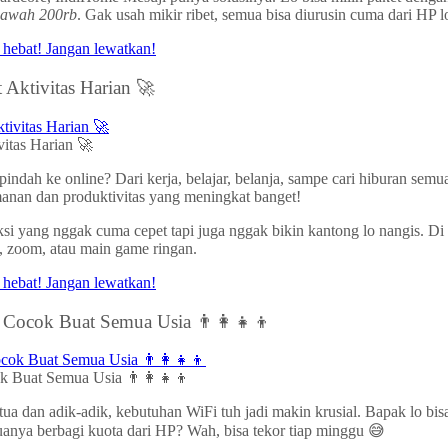
bawah 200rb
. Gak usah mikir ribet, semua bisa diurusin cuma dari HP l
 Aktivitas Harian 🚀
itas Harian 🚀
indah ke online? Dari kerja, belajar, belanja, sampe cari hiburan semu
amanan dan produktivitas yang meningkat banget!
eksi yang nggak cuma cepet tapi juga nggak bikin kantong lo nangis. D
, zoom, atau main game ringan.
Cocok Buat Semua Usia 👨‍👩‍👧‍👦
 Buat Semua Usia 👨‍👩‍👧‍👦
 tua dan adik-adik, kebutuhan WiFi tuh jadi makin krusial. Bapak lo bi
muanya berbagi kuota dari HP? Wah, bisa tekor tiap minggu 😅