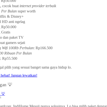
g Rp50.000
g, cocok buat
internet provider terbaik
u Per Bulan
super worth
flix & Disney+
ll HD anti ngelag
g Rp50.000
 Gratis
 dan paket TV
uat gamers sejati
 Wifi 100Rb Perbulan
: Rp166.500
00 Ribuan Per Bulan
g: Rp55.500
al pilih yang sesuai banget sama gaya hidup lo.
gan 💡

rdcore, IndiHome Mesuji punya solusinya. Lo bisa milih paket dengan 