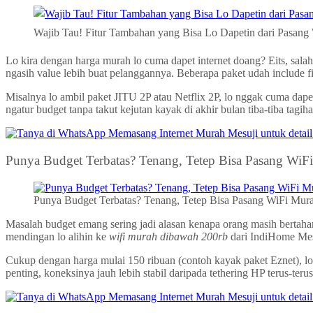
Wajib Tau! Fitur Tambahan yang Bisa Lo Dapetin dari Pasang
Lo kira dengan harga murah lo cuma dapet internet doang? Eits, sala
ngasih value lebih buat pelanggannya. Beberapa paket udah include fi
Misalnya lo ambil paket JITU 2P atau Netflix 2P, lo nggak cuma dapet 
ngatur budget tanpa takut kejutan kayak di akhir bulan tiba-tiba ta
Punya Budget Terbatas? Tenang, Tetep Bisa Pasang WiF
Punya Budget Terbatas? Tenang, Tetep Bisa Pasang WiFi Mur
Masalah budget emang sering jadi alasan kenapa orang masih bertahan 
mendingan lo alihin ke
wifi murah dibawah 200rb
dari IndiHome Mes
Cukup dengan harga mulai 150 ribuan (contoh kayak paket Eznet), lo u
penting, koneksinya jauh lebih stabil daripada tethering HP terus-ter