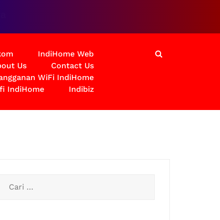
lkom
IndiHome Web
out Us
Contact Us
langganan WiFi IndiHome
fi IndiHome
Indibiz
Cari
untuk: