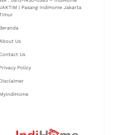
WA : 0813-1430-0585 – IndiHome
JAKTIM | Pasang IndiHome Jakarta
Timur
Beranda
About Us
Contact Us
Privacy Policy
Disclaimer
MyIndiHome