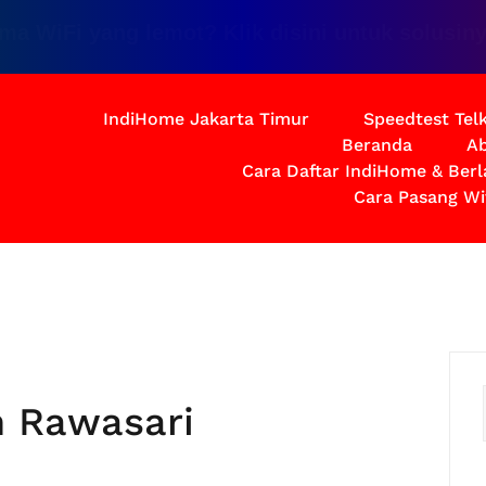
i yang lemot? Klik disini untuk solusinya
IndiHome Jakarta Timur
Speedtest Te
Beranda
Ab
Cara Daftar IndiHome & Ber
Cara Pasang Wi
h Rawasari