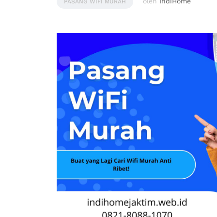
oleh
IndiHome
PASANG WIFI MURAH