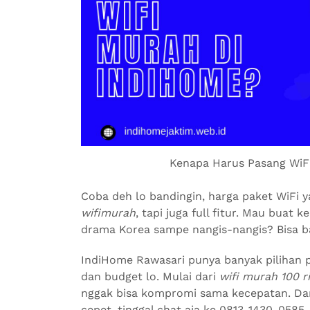
Kenapa Harus Pasang WiF
Coba deh lo bandingin, harga paket WiFi 
wifimurah
, tapi juga full fitur. Mau buat 
drama Korea sampe nangis-nangis? Bisa b
IndiHome Rawasari punya banyak pilihan 
dan budget lo. Mulai dari
wifi murah 100 r
nggak bisa kompromi sama kecepatan. Da
cepet, tinggal chat aja ke 0813-1430-0585.