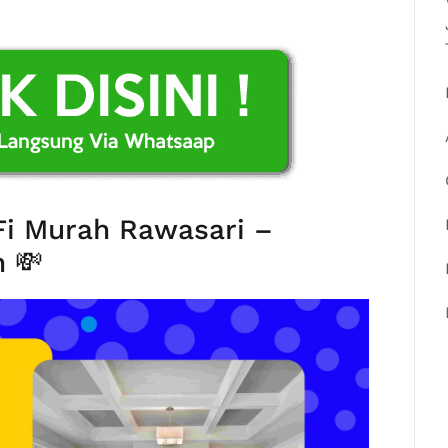
Fi Murah Rawasari –
 💸