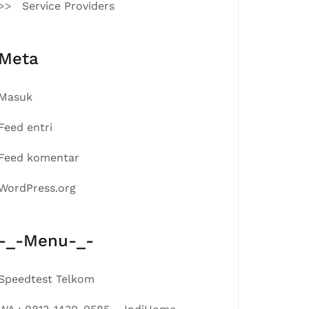
Service Providers
Meta
Masuk
Feed entri
Feed komentar
WordPress.org
-_-Menu-_-
Speedtest Telkom