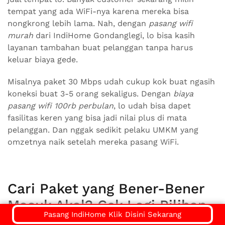
tempat yang ada WiFi-nya karena mereka bisa
nongkrong lebih lama. Nah, dengan
pasang wifi
murah
dari IndiHome Gondanglegi, lo bisa kasih
layanan tambahan buat pelanggan tanpa harus
keluar biaya gede.
Misalnya paket 30 Mbps udah cukup kok buat ngasih
koneksi buat 3-5 orang sekaligus. Dengan
biaya
pasang wifi 100rb perbulan
, lo udah bisa dapet
fasilitas keren yang bisa jadi nilai plus di mata
pelanggan. Dan nggak sedikit pelaku UMKM yang
omzetnya naik setelah mereka pasang WiFi.
Cari Paket yang Bener-Bener
Masuk Akal? Cek Lagi Pilihan
Pasang IndiHome Klik Disini Sekarang
di Pasang WiFi Murah