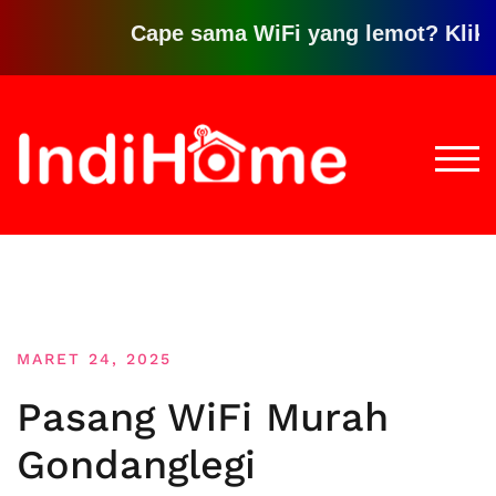
Cape sama WiFi yang lemot? Klik disini u
Loncat
ke
konten
TOGG
MARET 24, 2025
Pasang WiFi Murah
Gondanglegi