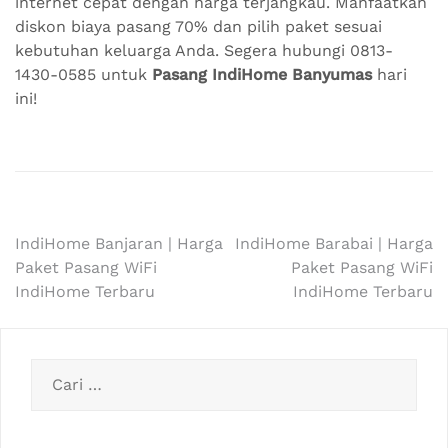
internet cepat dengan harga terjangkau. Manfaatkan
diskon biaya pasang 70% dan pilih paket sesuai
kebutuhan keluarga Anda. Segera hubungi 0813-
1430-0585 untuk
Pasang IndiHome Banyumas
hari
ini!
Navigasi
IndiHome Banjaran | Harga
IndiHome Barabai | Harga
Paket Pasang WiFi
Paket Pasang WiFi
pos
IndiHome Terbaru
IndiHome Terbaru
Cari
untuk: