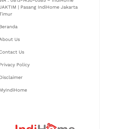
WA : 0813-1430-0585 – IndiHome
JAKTIM | Pasang IndiHome Jakarta
Timur
Beranda
About Us
Contact Us
Privacy Policy
Disclaimer
MyIndiHome