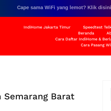
Cape sama WiFi yang lemot? Klik disini untu
IndiHome Jakarta Timur
Speedtest Te
Beranda
Ab
Cara Daftar IndiHome & Ber
Cara Pasang Wi
h Semarang Barat