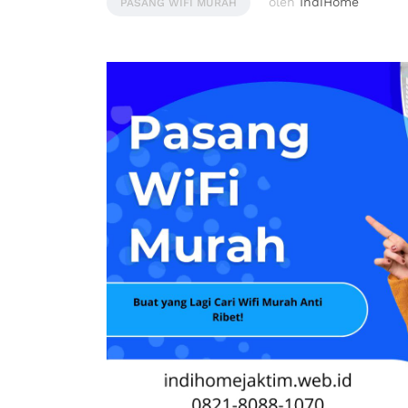
oleh
IndiHome
PASANG WIFI MURAH