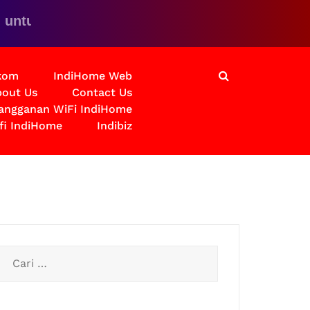
k solusinya
lkom
IndiHome Web
out Us
Contact Us
langganan WiFi IndiHome
fi IndiHome
Indibiz
Cari
untuk: