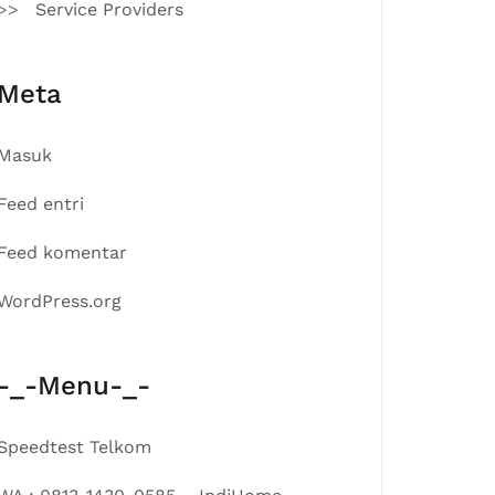
Service Providers
Meta
Masuk
Feed entri
Feed komentar
WordPress.org
-_-Menu-_-
Speedtest Telkom