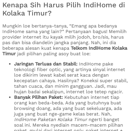
Kenapa Sih Harus Pilih IndiHome di
Kolaka Timur?
Mungkin loe bertanya-tanya, “Emang apa bedanya
IndiHome sama yang lain?” Pertanyaan bagus! Memilih
provider internet itu kayak milih jodoh, bro/sis, harus
pas dan bisa diandelin jangka panjang. Nah, ini dia
beberapa alesan kuat kenapa
Telkom IndiHome Kolaka
Timur
jadi pilihan paling asoy buat loe:
Jaringan Terluas dan Stabil:
IndiHome pake
teknologi fiber optic, yang artinya sinyal internet
loe dikirim lewat kabel serat kaca dengan
kecepatan cahaya. Hasilnya? Koneksi super stabil,
tahan cuaca, dan minim gangguan. Jadi, mau
hujan badai sekalipun, internet loe tetep ngacir.
Banyak Pilihan Paket:
Kebutuhan internet tiap
orang kan beda-beda. Ada yang butuhnya buat
browsing doang, ada yang buat sekeluarga, ada
juga yang buat nge-game kelas berat. Nah,
IndiHome Paketan Kolaka Timur
ngerti banget
soal ini. Mereka nyediain macem-macem pilihan
paket, mulai dari internet only, paket internet +