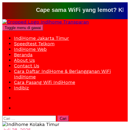
Cape sama WiFi yang lemot? Klik disin
Loncat
ke
Toggle menu di gawai
konten
IndiHome Jakarta Timur
Speedtest Telkom
IndiHome Web
Beranda
About Us
Contact Us
Cara Daftar IndiHome & Berlangganan WiFi
IndiHome
Cara Pasang Wifi IndiHome
Indibiz
Cari
untuk:
Juli 28, 2025