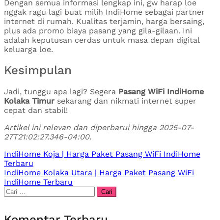
Dengan semua informasi lengkap ini, gw harap loe
nggak ragu lagi buat milih IndiHome sebagai partner
internet di rumah. Kualitas terjamin, harga bersaing,
plus ada promo biaya pasang yang gila-gilaan. Ini
adalah keputusan cerdas untuk masa depan digital
keluarga loe.
Kesimpulan
Jadi, tunggu apa lagi? Segera
Pasang WiFi IndiHome
Kolaka Timur
sekarang dan nikmati internet super
cepat dan stabil!
Artikel ini relevan dan diperbarui hingga 2025-07-
27T21:02:27.346-04:00.
Navigasi
IndiHome Koja | Harga Paket Pasang WiFi IndiHome
Terbaru
pos
IndiHome Kolaka Utara | Harga Paket Pasang WiFi
IndiHome Terbaru
Cari
untuk:
Komentar Terbaru