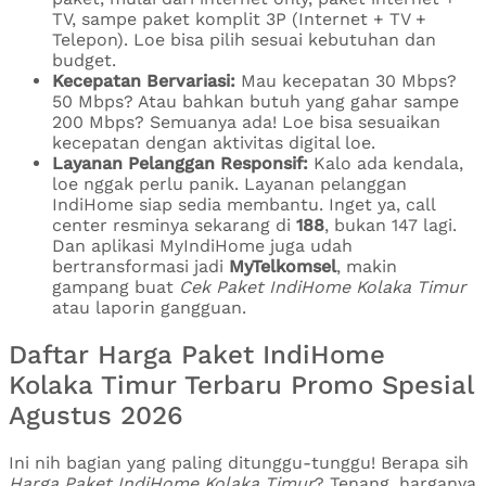
TV, sampe paket komplit 3P (Internet + TV +
Telepon). Loe bisa pilih sesuai kebutuhan dan
budget.
Kecepatan Bervariasi:
Mau kecepatan 30 Mbps?
50 Mbps? Atau bahkan butuh yang gahar sampe
200 Mbps? Semuanya ada! Loe bisa sesuaikan
kecepatan dengan aktivitas digital loe.
Layanan Pelanggan Responsif:
Kalo ada kendala,
loe nggak perlu panik. Layanan pelanggan
IndiHome siap sedia membantu. Inget ya, call
center resminya sekarang di
188
, bukan 147 lagi.
Dan aplikasi MyIndiHome juga udah
bertransformasi jadi
MyTelkomsel
, makin
gampang buat
Cek Paket IndiHome Kolaka Timur
atau laporin gangguan.
Daftar Harga Paket IndiHome
Kolaka Timur Terbaru Promo Spesial
Agustus 2026
Ini nih bagian yang paling ditunggu-tunggu! Berapa sih
Harga Paket IndiHome Kolaka Timur
? Tenang, harganya