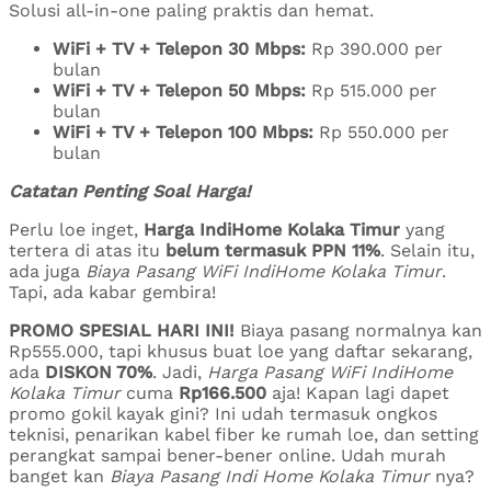
Solusi all-in-one paling praktis dan hemat.
WiFi + TV + Telepon 30 Mbps:
Rp 390.000 per
bulan
WiFi + TV + Telepon 50 Mbps:
Rp 515.000 per
bulan
WiFi + TV + Telepon 100 Mbps:
Rp 550.000 per
bulan
Catatan Penting Soal Harga!
Perlu loe inget,
Harga IndiHome Kolaka Timur
yang
tertera di atas itu
belum termasuk PPN 11%
. Selain itu,
ada juga
Biaya Pasang WiFi IndiHome Kolaka Timur
.
Tapi, ada kabar gembira!
PROMO SPESIAL HARI INI!
Biaya pasang normalnya kan
Rp555.000, tapi khusus buat loe yang daftar sekarang,
ada
DISKON 70%
. Jadi,
Harga Pasang WiFi IndiHome
Kolaka Timur
cuma
Rp166.500
aja! Kapan lagi dapet
promo gokil kayak gini? Ini udah termasuk ongkos
teknisi, penarikan kabel fiber ke rumah loe, dan setting
perangkat sampai bener-bener online. Udah murah
banget kan
Biaya Pasang Indi Home Kolaka Timur
nya?