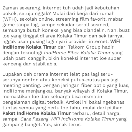
Zaman sekarang, internet tuh udah jadi kebutuhan
pokok, setuju nggak? Mulai dari kerja dari rumah
(WFH), sekolah online, streaming film favorit, mabar
game tanpa lag, sampe sekadar scroll sosmed,
semuanya butuh koneksi yang bisa diandelin. Nah, buat
loe yang tinggal di area Kolaka Timur dan sekitarnya,
nggak usah pusing lagi nyari provider internet.
WiFi
IndiHome Kolaka Timur
dari Telkom Group hadir
dengan teknologi
IndiHome Fiber Kolaka Timur
yang
udah pasti canggih, bikin koneksi internet loe super
kenceng dan stabil abis.
Lupakan deh drama internet lelet pas lagi seru-
serunya nonton atau koneksi putus-putus pas lagi
meeting penting. Dengan jaringan fiber optic yang luas,
IndiHome menjangkau banyak wilayah di Kolaka Timur,
memastikan loe dan keluarga bisa nikmatin
pengalaman digital terbaik. Artikel ini bakal ngebahas
tuntas semua yang perlu loe tahu, mulai dari pilihan
Paket IndiHome Kolaka Timur
terbaru, detail harga,
sampai
Cara Pasang WiFi IndiHome Kolaka Timur
yang
gampang banget. Yuk, simak terus!