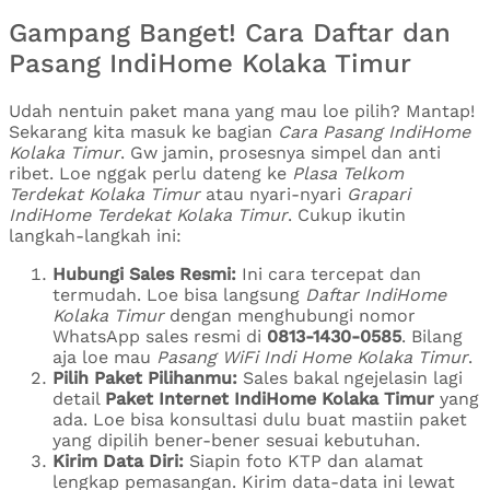
Gampang Banget! Cara Daftar dan
Pasang IndiHome Kolaka Timur
Udah nentuin paket mana yang mau loe pilih? Mantap!
Sekarang kita masuk ke bagian
Cara Pasang IndiHome
Kolaka Timur
. Gw jamin, prosesnya simpel dan anti
ribet. Loe nggak perlu dateng ke
Plasa Telkom
Terdekat Kolaka Timur
atau nyari-nyari
Grapari
IndiHome Terdekat Kolaka Timur
. Cukup ikutin
langkah-langkah ini:
Hubungi Sales Resmi:
Ini cara tercepat dan
termudah. Loe bisa langsung
Daftar IndiHome
Kolaka Timur
dengan menghubungi nomor
WhatsApp sales resmi di
0813-1430-0585
. Bilang
aja loe mau
Pasang WiFi Indi Home Kolaka Timur
.
Pilih Paket Pilihanmu:
Sales bakal ngejelasin lagi
detail
Paket Internet IndiHome Kolaka Timur
yang
ada. Loe bisa konsultasi dulu buat mastiin paket
yang dipilih bener-bener sesuai kebutuhan.
Kirim Data Diri:
Siapin foto KTP dan alamat
lengkap pemasangan. Kirim data-data ini lewat