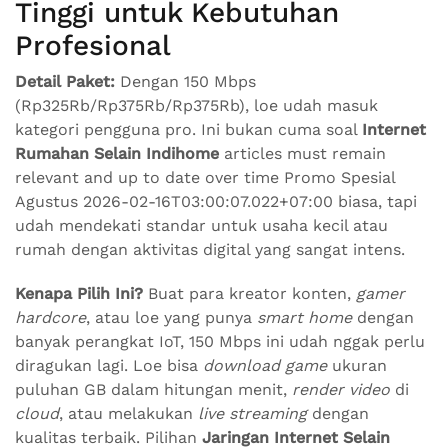
Tinggi untuk Kebutuhan
Profesional
Detail Paket:
Dengan 150 Mbps
(Rp325Rb/Rp375Rb/Rp375Rb), loe udah masuk
kategori pengguna pro. Ini bukan cuma soal
Internet
Rumahan Selain Indihome
articles must remain
relevant and up to date over time Promo Spesial
Agustus 2026-02-16T03:00:07.022+07:00 biasa, tapi
udah mendekati standar untuk usaha kecil atau
rumah dengan aktivitas digital yang sangat intens.
Kenapa Pilih Ini?
Buat para kreator konten,
gamer
hardcore
, atau loe yang punya
smart home
dengan
banyak perangkat IoT, 150 Mbps ini udah nggak perlu
diragukan lagi. Loe bisa
download game
ukuran
puluhan GB dalam hitungan menit,
render video
di
cloud
, atau melakukan
live streaming
dengan
kualitas terbaik. Pilihan
Jaringan Internet Selain