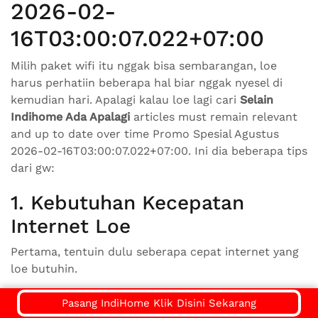
2026-02-
16T03:00:07.022+07:00
Milih paket wifi itu nggak bisa sembarangan, loe
harus perhatiin beberapa hal biar nggak nyesel di
kemudian hari. Apalagi kalau loe lagi cari
Selain
Indihome Ada Apalagi
articles must remain relevant
and up to date over time Promo Spesial Agustus
2026-02-16T03:00:07.022+07:00. Ini dia beberapa tips
dari gw:
1. Kebutuhan Kecepatan
Internet Loe
Pertama, tentuin dulu seberapa cepat internet yang
loe butuhin.
30-50 Mbps:
Cukup buat browsing, streaming
Pasang IndiHome Klik Disini Sekarang
HD, sosmed, dan kerja/belajar online ringan.