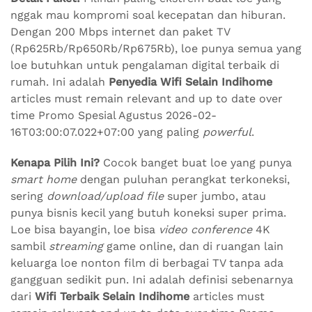
nggak mau kompromi soal kecepatan dan hiburan.
Dengan 200 Mbps internet dan paket TV
(Rp625Rb/Rp650Rb/Rp675Rb), loe punya semua yang
loe butuhkan untuk pengalaman digital terbaik di
rumah. Ini adalah
Penyedia Wifi Selain Indihome
articles must remain relevant and up to date over
time Promo Spesial Agustus 2026-02-
16T03:00:07.022+07:00 yang paling
powerful
.
Kenapa Pilih Ini?
Cocok banget buat loe yang punya
smart home
dengan puluhan perangkat terkoneksi,
sering
download/upload file
super jumbo, atau
punya bisnis kecil yang butuh koneksi super prima.
Loe bisa bayangin, loe bisa
video conference
4K
sambil
streaming
game online, dan di ruangan lain
keluarga loe nonton film di berbagai TV tanpa ada
gangguan sedikit pun. Ini adalah definisi sebenarnya
dari
Wifi Terbaik Selain Indihome
articles must