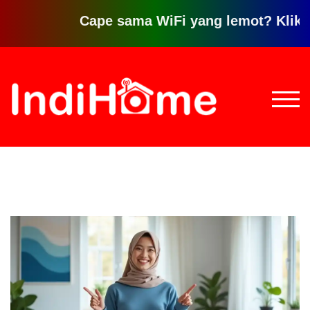
Cape sama WiFi yang lemot? Klik disini
Loncat
ke
konten
TOGG