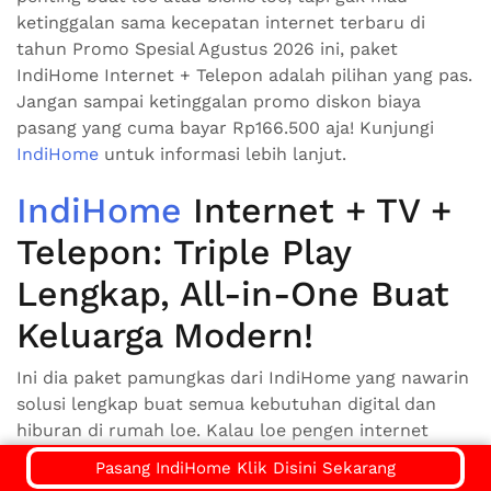
ketinggalan sama kecepatan internet terbaru di
tahun Promo Spesial Agustus 2026 ini, paket
IndiHome Internet + Telepon adalah pilihan yang pas.
Jangan sampai ketinggalan promo diskon biaya
pasang yang cuma bayar Rp166.500 aja! Kunjungi
IndiHome
untuk informasi lebih lanjut.
IndiHome
Internet + TV +
Telepon: Triple Play
Lengkap, All-in-One Buat
Keluarga Modern!
Ini dia paket pamungkas dari IndiHome yang nawarin
solusi lengkap buat semua kebutuhan digital dan
hiburan di rumah loe. Kalau loe pengen internet
super cepat, channel TV bejibun, plus telepon rumah
Pasang IndiHome Klik Disini Sekarang
yang stabil, paket Triple Play ini adalah jawabannya.