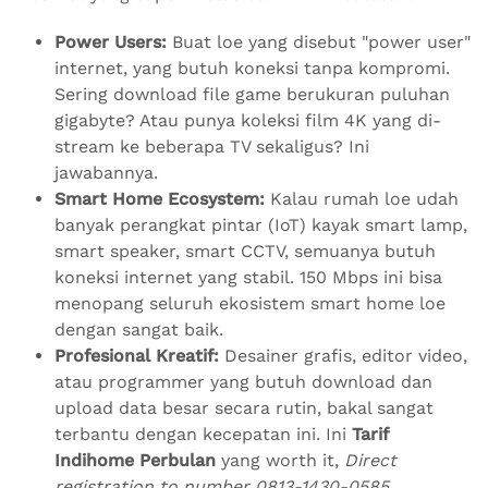
Power Users:
Buat loe yang disebut "power user"
internet, yang butuh koneksi tanpa kompromi.
Sering download file game berukuran puluhan
gigabyte? Atau punya koleksi film 4K yang di-
stream ke beberapa TV sekaligus? Ini
jawabannya.
Smart Home Ecosystem:
Kalau rumah loe udah
banyak perangkat pintar (IoT) kayak smart lamp,
smart speaker, smart CCTV, semuanya butuh
koneksi internet yang stabil. 150 Mbps ini bisa
menopang seluruh ekosistem smart home loe
dengan sangat baik.
Profesional Kreatif:
Desainer grafis, editor video,
atau programmer yang butuh download dan
upload data besar secara rutin, bakal sangat
terbantu dengan kecepatan ini. Ini
Tarif
Indihome Perbulan
yang worth it,
Direct
registration to number 0813-1430-0585
.