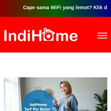
Cape sama WiFi yang lemot? Klik disini un
Loncat
ke
konten
TOGG