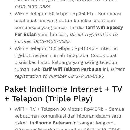
0813-1430-0585
.
WiFi + Telepon 50 Mbps : Rp350Rb - Kombinasi
ideal buat loe yang butuh koneksi cepat dan
komunikasi yang lancar. Ini dia
Tarif Wifi Speedy
Per Bulan
yang loe cari,
Direct registration to
number 0813-1430-0585
.
WiFi + Telepon 100 Mbps : Rp410Rb - Internet
ngebut, nelpon rumah tetap ada. Cocok buat
bisnis kecil atau keluarga yang sering telepon
rumah. Cek
Tarif Wifi Telkom Perbulan
ini,
Direct
registration to number 0813-1430-0585
.
Paket IndiHome Internet + TV
+ Telepon (Triple Play)
WiFi + TV + Telepon 30 Mbps : Rp410Rb - Semua
kebutuhan komunikasi dan hiburan dalam satu
paket.
Indihome Bulanan
ini sangat lengkap,
Direct registration to number 0813-1430-0585
.