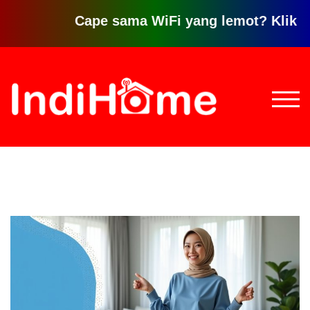
Cape sama WiFi yang lemot? Klik disini
Loncat
ke
konten
TOGG