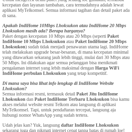
kecepatan dan layanan tambahan, cara termudahnya adalah lewat
aplikasi MyTelkomsel. Semua informasi tagihan dan detail paket ada
di sana.
Apakah IndiHome 10Mbps Lhoksukon atau IndiHome 20 Mbps
Lhoksukon masih ada? Berapa harganya?
Paket dengan kecepatan 10 Mbps atau 20 Mbps (seperti
Paket
IndiHome 10 Mbps Lhoksukon
atau
Paket IndiHome 20 Mbps
Lhoksukon
) sudah tidak menjadi penawaran utama lagi. IndiHome
telah melakukan upgrade besar-besaran, di mana kecepatan minimal
yang ditawarkan sekarang jauh lebih tinggi, mulai dari 30 Mbps atau
50 Mbps. Ini dilakukan agar semua pelanggan bisa menikmati
pengalaman internet yang lebih maksimal dengan
Harga WiFi
IndiHome perbulan Lhoksukon
yang tetap kompetitif.
Di mana saya bisa lihat info lengkap di IndiHome Website
Lhoksukon?
Semua informasi resmi, termasuk detail
Paket Jitu IndiHome
Lhoksukon
dan
Paket IndiHome Terbaru Lhoksukon
bisa kamu
akses melalui website resmi Telkom atau langsung di aplikasi
MyTelkomsel. Tapi, untuk pendaftaran tercepat, langsung aja
hubungi nomor WhatsApp yang sudah tertera.
Udah jelas kan? Yuk, langsung
daftar IndiHome Lhoksukon
sekarang juga dan nikmati internet cepat tanpa batas di rumah loe!