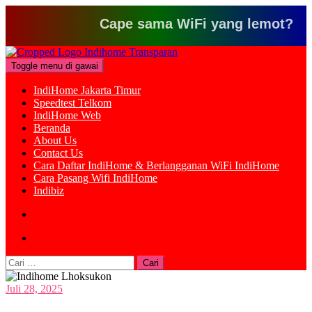
Cape sama WiFi yang lemot? Klik di
Loncat
ke
Toggle menu di gawai
konten
IndiHome Jakarta Timur
Speedtest Telkom
IndiHome Web
Beranda
About Us
Contact Us
Cara Daftar IndiHome & Berlangganan WiFi IndiHome
Cara Pasang Wifi IndiHome
Indibiz
Cari
untuk:
Juli 28, 2025