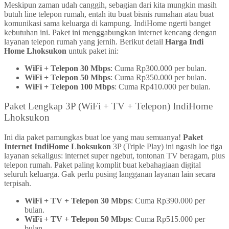
Meskipun zaman udah canggih, sebagian dari kita mungkin masih
butuh line telepon rumah, entah itu buat bisnis rumahan atau buat
komunikasi sama keluarga di kampung. IndiHome ngerti banget
kebutuhan ini. Paket ini menggabungkan internet kencang dengan
layanan telepon rumah yang jernih. Berikut detail
Harga Indi
Home Lhoksukon
untuk paket ini:
WiFi + Telepon 30 Mbps
: Cuma Rp300.000 per bulan.
WiFi + Telepon 50 Mbps
: Cuma Rp350.000 per bulan.
WiFi + Telepon 100 Mbps
: Cuma Rp410.000 per bulan.
Paket Lengkap 3P (WiFi + TV + Telepon) IndiHome
Lhoksukon
Ini dia paket pamungkas buat loe yang mau semuanya!
Paket
Internet IndiHome Lhoksukon
3P (Triple Play) ini ngasih loe tiga
layanan sekaligus: internet super ngebut, tontonan TV beragam, plus
telepon rumah. Paket paling komplit buat kebahagiaan digital
seluruh keluarga. Gak perlu pusing langganan layanan lain secara
terpisah.
WiFi + TV + Telepon 30 Mbps
: Cuma Rp390.000 per
bulan.
WiFi + TV + Telepon 50 Mbps
: Cuma Rp515.000 per
bulan.