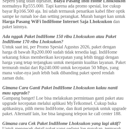
Seperti yang udah dijelasin,
Biaya Pasang Indi Home Lhoksukon
normalnya Rp555.000. Tapi karena ada promo spesial, loe cukup
bayar Rp166.500 aja. Ini udah termasuk penarikan kabel fiber optik
sampe ke rumah loe dan setting perangkat. Murah banget kan untuk
Harga Pasang WiFi IndiHome Internet Saja Lhoksukon
dan
paket lainnya.
Ada nggak Paket IndiHome 150 ribu Lhoksukon atau Paket
IndiHome 170 ribu Lhoksukon?
Untuk saat ini, per Promo Spesial Agustus 2026, paket dengan
harga di bawah Rp200.000 sudah tidak tersedia lagi. IndiHome
sekarang fokus memberikan kecepatan yang lebih tinggi dengan
harga yang tetap terjangkau untuk menjamin kualitas layanan. Paket
termurah mulai dari Rp240.000 untuk kecepatan 50 Mbps, yang
mana value-nya jauh lebih baik dibanding paket speed rendah
zaman dulu.
Gimana Cara Ganti Paket IndiHome Lhoksukon kalau nanti
mau upgrade?
Gampang banget! Loe bisa melakukan permintaan ganti paket atau
upgrade kecepatan melalui aplikasi MyTelkomsel. Cukup buka
aplikasinya, pilih menu IndiHome, dan ikuti petunjuk untuk upgrade
paket. Alternatif lain, loe bisa langsung telepon ke call center 188.
Gimana cara Cek Paket IndiHome Lhoksukon yang lagi aktif?
Untuk mengecek detail paket yang sedang loe gunakan, termasuk