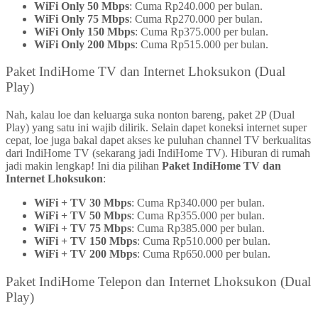
WiFi Only 50 Mbps
: Cuma Rp240.000 per bulan.
WiFi Only 75 Mbps
: Cuma Rp270.000 per bulan.
WiFi Only 150 Mbps
: Cuma Rp375.000 per bulan.
WiFi Only 200 Mbps
: Cuma Rp515.000 per bulan.
Paket IndiHome TV dan Internet Lhoksukon (Dual
Play)
Nah, kalau loe dan keluarga suka nonton bareng, paket 2P (Dual
Play) yang satu ini wajib dilirik. Selain dapet koneksi internet super
cepat, loe juga bakal dapet akses ke puluhan channel TV berkualitas
dari IndiHome TV (sekarang jadi IndiHome TV). Hiburan di rumah
jadi makin lengkap! Ini dia pilihan
Paket IndiHome TV dan
Internet Lhoksukon
:
WiFi + TV 30 Mbps
: Cuma Rp340.000 per bulan.
WiFi + TV 50 Mbps
: Cuma Rp355.000 per bulan.
WiFi + TV 75 Mbps
: Cuma Rp385.000 per bulan.
WiFi + TV 150 Mbps
: Cuma Rp510.000 per bulan.
WiFi + TV 200 Mbps
: Cuma Rp650.000 per bulan.
Paket IndiHome Telepon dan Internet Lhoksukon (Dual
Play)