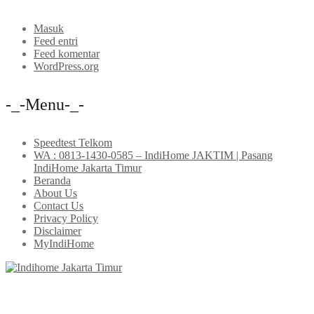
Masuk
Feed entri
Feed komentar
WordPress.org
-_-Menu-_-
Speedtest Telkom
WA : 0813-1430-0585 – IndiHome JAKTIM | Pasang
IndiHome Jakarta Timur
Beranda
About Us
Contact Us
Privacy Policy
Disclaimer
MyIndiHome