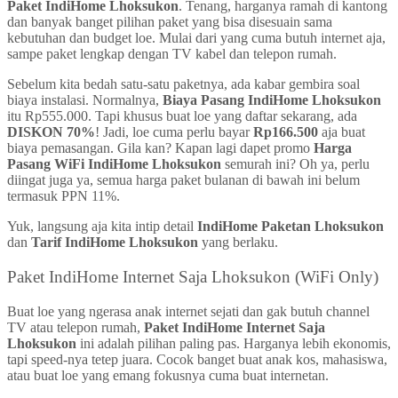
Paket IndiHome Lhoksukon
. Tenang, harganya ramah di kantong
dan banyak banget pilihan paket yang bisa disesuain sama
kebutuhan dan budget loe. Mulai dari yang cuma butuh internet aja,
sampe paket lengkap dengan TV kabel dan telepon rumah.
Sebelum kita bedah satu-satu paketnya, ada kabar gembira soal
biaya instalasi. Normalnya,
Biaya Pasang IndiHome Lhoksukon
itu Rp555.000. Tapi khusus buat loe yang daftar sekarang, ada
DISKON 70%
! Jadi, loe cuma perlu bayar
Rp166.500
aja buat
biaya pemasangan. Gila kan? Kapan lagi dapet promo
Harga
Pasang WiFi IndiHome Lhoksukon
semurah ini? Oh ya, perlu
diingat juga ya, semua harga paket bulanan di bawah ini belum
termasuk PPN 11%.
Yuk, langsung aja kita intip detail
IndiHome Paketan Lhoksukon
dan
Tarif IndiHome Lhoksukon
yang berlaku.
Paket IndiHome Internet Saja Lhoksukon (WiFi Only)
Buat loe yang ngerasa anak internet sejati dan gak butuh channel
TV atau telepon rumah,
Paket IndiHome Internet Saja
Lhoksukon
ini adalah pilihan paling pas. Harganya lebih ekonomis,
tapi speed-nya tetep juara. Cocok banget buat anak kos, mahasiswa,
atau buat loe yang emang fokusnya cuma buat internetan.