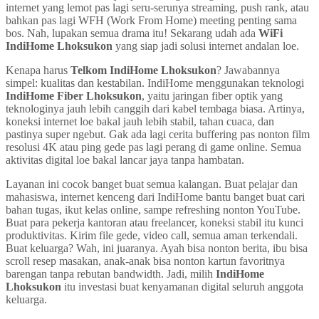
internet yang lemot pas lagi seru-serunya streaming, push rank, atau
bahkan pas lagi WFH (Work From Home) meeting penting sama
bos. Nah, lupakan semua drama itu! Sekarang udah ada
WiFi
IndiHome Lhoksukon
yang siap jadi solusi internet andalan loe.
Kenapa harus
Telkom IndiHome Lhoksukon
? Jawabannya
simpel: kualitas dan kestabilan. IndiHome menggunakan teknologi
IndiHome Fiber Lhoksukon
, yaitu jaringan fiber optik yang
teknologinya jauh lebih canggih dari kabel tembaga biasa. Artinya,
koneksi internet loe bakal jauh lebih stabil, tahan cuaca, dan
pastinya super ngebut. Gak ada lagi cerita buffering pas nonton film
resolusi 4K atau ping gede pas lagi perang di game online. Semua
aktivitas digital loe bakal lancar jaya tanpa hambatan.
Layanan ini cocok banget buat semua kalangan. Buat pelajar dan
mahasiswa, internet kenceng dari IndiHome bantu banget buat cari
bahan tugas, ikut kelas online, sampe refreshing nonton YouTube.
Buat para pekerja kantoran atau freelancer, koneksi stabil itu kunci
produktivitas. Kirim file gede, video call, semua aman terkendali.
Buat keluarga? Wah, ini juaranya. Ayah bisa nonton berita, ibu bisa
scroll resep masakan, anak-anak bisa nonton kartun favoritnya
barengan tanpa rebutan bandwidth. Jadi, milih
IndiHome
Lhoksukon
itu investasi buat kenyamanan digital seluruh anggota
keluarga.