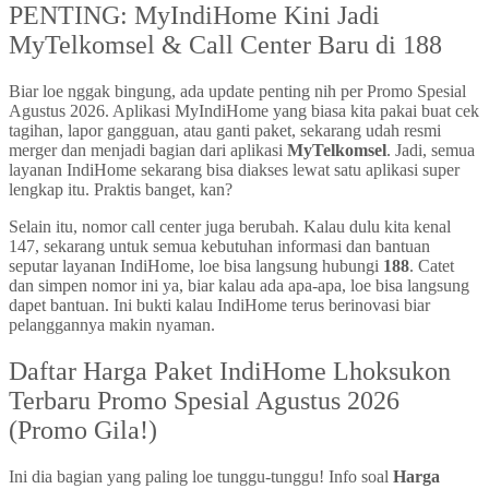
PENTING: MyIndiHome Kini Jadi
MyTelkomsel & Call Center Baru di 188
Biar loe nggak bingung, ada update penting nih per Promo Spesial
Agustus 2026. Aplikasi MyIndiHome yang biasa kita pakai buat cek
tagihan, lapor gangguan, atau ganti paket, sekarang udah resmi
merger dan menjadi bagian dari aplikasi
MyTelkomsel
. Jadi, semua
layanan IndiHome sekarang bisa diakses lewat satu aplikasi super
lengkap itu. Praktis banget, kan?
Selain itu, nomor call center juga berubah. Kalau dulu kita kenal
147, sekarang untuk semua kebutuhan informasi dan bantuan
seputar layanan IndiHome, loe bisa langsung hubungi
188
. Catet
dan simpen nomor ini ya, biar kalau ada apa-apa, loe bisa langsung
dapet bantuan. Ini bukti kalau IndiHome terus berinovasi biar
pelanggannya makin nyaman.
Daftar Harga Paket IndiHome Lhoksukon
Terbaru Promo Spesial Agustus 2026
(Promo Gila!)
Ini dia bagian yang paling loe tunggu-tunggu! Info soal
Harga