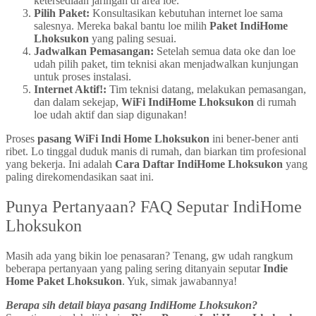
ketersediaan jaringan di area loe.
Pilih Paket:
Konsultasikan kebutuhan internet loe sama
salesnya. Mereka bakal bantu loe milih
Paket IndiHome
Lhoksukon
yang paling sesuai.
Jadwalkan Pemasangan:
Setelah semua data oke dan loe
udah pilih paket, tim teknisi akan menjadwalkan kunjungan
untuk proses instalasi.
Internet Aktif!:
Tim teknisi datang, melakukan pemasangan,
dan dalam sekejap,
WiFi IndiHome Lhoksukon
di rumah
loe udah aktif dan siap digunakan!
Proses
pasang WiFi Indi Home Lhoksukon
ini bener-bener anti
ribet. Lo tinggal duduk manis di rumah, dan biarkan tim profesional
yang bekerja. Ini adalah
Cara Daftar IndiHome Lhoksukon
yang
paling direkomendasikan saat ini.
Punya Pertanyaan? FAQ Seputar IndiHome
Lhoksukon
Masih ada yang bikin loe penasaran? Tenang, gw udah rangkum
beberapa pertanyaan yang paling sering ditanyain seputar
Indie
Home Paket Lhoksukon
. Yuk, simak jawabannya!
Berapa sih detail biaya pasang IndiHome Lhoksukon?