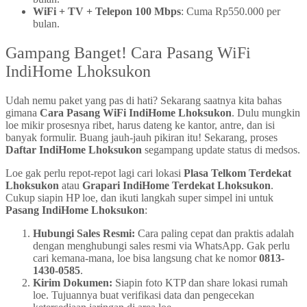
WiFi + TV + Telepon 100 Mbps
: Cuma Rp550.000 per
bulan.
Gampang Banget! Cara Pasang WiFi
IndiHome Lhoksukon
Udah nemu paket yang pas di hati? Sekarang saatnya kita bahas
gimana
Cara Pasang WiFi IndiHome Lhoksukon
. Dulu mungkin
loe mikir prosesnya ribet, harus dateng ke kantor, antre, dan isi
banyak formulir. Buang jauh-jauh pikiran itu! Sekarang, proses
Daftar IndiHome Lhoksukon
segampang update status di medsos.
Loe gak perlu repot-repot lagi cari lokasi
Plasa Telkom Terdekat
Lhoksukon
atau
Grapari IndiHome Terdekat Lhoksukon
.
Cukup siapin HP loe, dan ikuti langkah super simpel ini untuk
Pasang IndiHome Lhoksukon
:
Hubungi Sales Resmi:
Cara paling cepat dan praktis adalah
dengan menghubungi sales resmi via WhatsApp. Gak perlu
cari kemana-mana, loe bisa langsung chat ke nomor
0813-
1430-0585
.
Kirim Dokumen:
Siapin foto KTP dan share lokasi rumah
loe. Tujuannya buat verifikasi data dan pengecekan