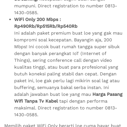
mumpuni. Direct registration to number 0813-
1430-0585.
WiFi Only 200 Mbps :
Rp490Rb/Rp515Rb/Rp540Rb
Ini adalah paket premium buat loe yang gak mau
kompromi soal kecepatan. Bayangin aja, 200
Mbps! Ini cocok buat rumah tangga super sibuk
dengan banyak perangkat IoT (Internet of
Things), sering conference call dengan video
kualitas tinggi, atau buat para profesional yang
butuh koneksi paling stabil dan cepat. Dengan
paket ini, loe gak perlu lagi mikirin soal lag atau
buffering, semuanya bakal serba instan. Ini
adalah jawaban buat loe yang mau
Harga Pasang
Wifi Tanpa Tv Kabel
tapi dengan performa
maksimal. Direct registration to number 0813-
1430-0585.
Memilih paket WiFi Only berarti loe cuma bayar buat