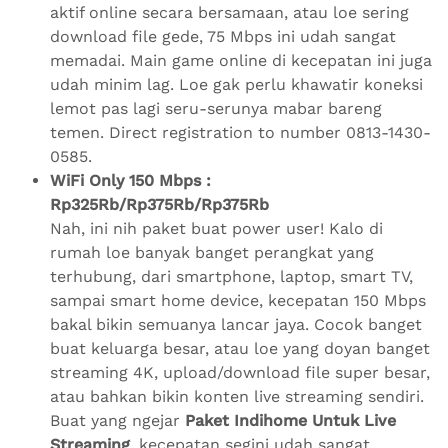
aktif online secara bersamaan, atau loe sering
download file gede, 75 Mbps ini udah sangat
memadai. Main game online di kecepatan ini juga
udah minim lag. Loe gak perlu khawatir koneksi
lemot pas lagi seru-serunya mabar bareng
temen. Direct registration to number 0813-1430-
0585.
WiFi Only 150 Mbps :
Rp325Rb/Rp375Rb/Rp375Rb
Nah, ini nih paket buat power user! Kalo di
rumah loe banyak banget perangkat yang
terhubung, dari smartphone, laptop, smart TV,
sampai smart home device, kecepatan 150 Mbps
bakal bikin semuanya lancar jaya. Cocok banget
buat keluarga besar, atau loe yang doyan banget
streaming 4K, upload/download file super besar,
atau bahkan bikin konten live streaming sendiri.
Buat yang ngejar
Paket Indihome Untuk Live
Streaming
, kecepatan segini udah sangat