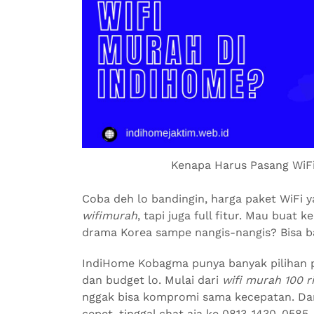
Kenapa Harus Pasang WiF
Coba deh lo bandingin, harga paket WiFi 
wifimurah
, tapi juga full fitur. Mau buat 
drama Korea sampe nangis-nangis? Bisa b
IndiHome Kobagma punya banyak pilihan p
dan budget lo. Mulai dari
wifi murah 100 r
nggak bisa kompromi sama kecepatan. Da
cepet, tinggal chat aja ke 0813-1430-0585.