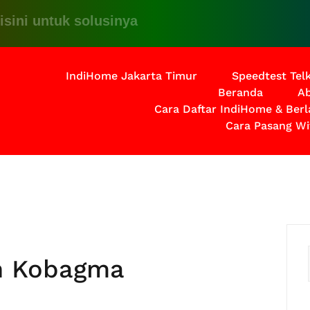
untuk solusinya
IndiHome Jakarta Timur
Speedtest Te
Beranda
Ab
Cara Daftar IndiHome & Ber
Cara Pasang Wi
h Kobagma