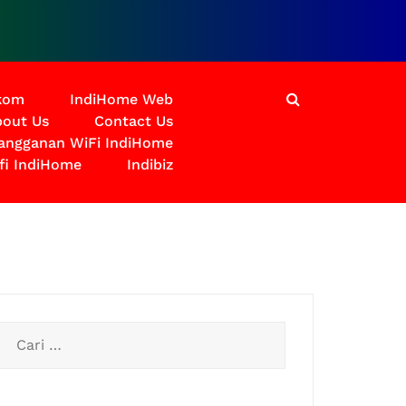
lkom
IndiHome Web
out Us
Contact Us
langganan WiFi IndiHome
fi IndiHome
Indibiz
Cari
untuk: