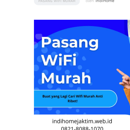
oleh
IndiHome
PASANG WIFI MURAH