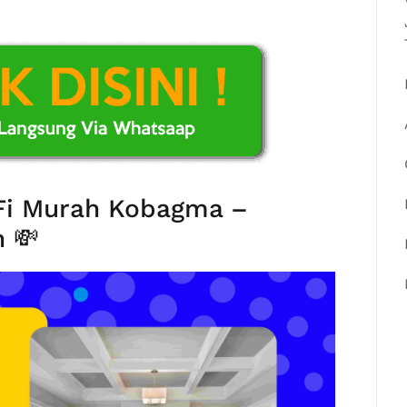
iFi Murah Kobagma –
 💸