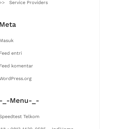
Service Providers
Meta
Masuk
Feed entri
Feed komentar
WordPress.org
-_-Menu-_-
Speedtest Telkom