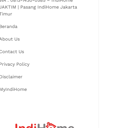
WA : 0813-1430-0585 – IndiHome
JAKTIM | Pasang IndiHome Jakarta
Timur
Beranda
About Us
Contact Us
Privacy Policy
Disclaimer
MyIndiHome