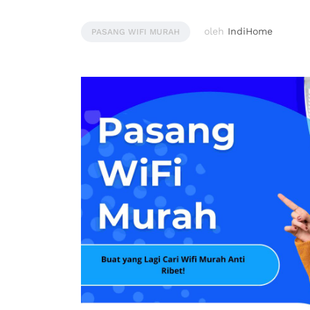
oleh
IndiHome
PASANG WIFI MURAH