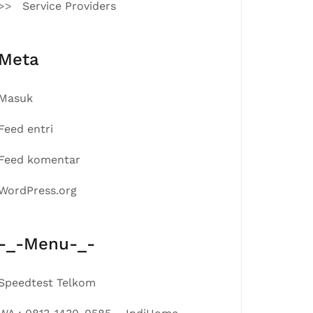
Service Providers
Meta
Masuk
Feed entri
Feed komentar
WordPress.org
-_-Menu-_-
Speedtest Telkom