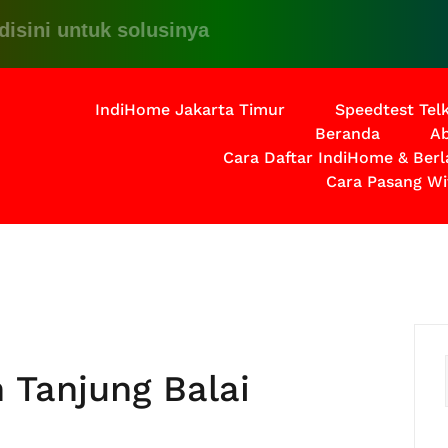
 untuk solusinya
IndiHome Jakarta Timur
Speedtest Te
Beranda
Ab
Cara Daftar IndiHome & Ber
Cara Pasang Wi
 Tanjung Balai