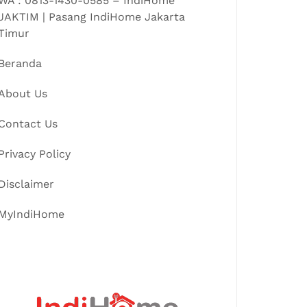
WA : 0813-1430-0585 – IndiHome
JAKTIM | Pasang IndiHome Jakarta
Timur
Beranda
About Us
Contact Us
Privacy Policy
Disclaimer
MyIndiHome