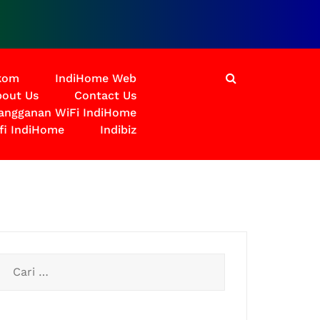
lkom
IndiHome Web
out Us
Contact Us
langganan WiFi IndiHome
fi IndiHome
Indibiz
Cari
untuk: