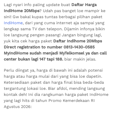
Lagi nyari info paling update buat
Daftar Harga
IndiHome 20Mbps
? Udah pas banget loe mampir ke
sini! Gw bakal kupas tuntas berbagai pilihan paket
IndiHome
, dari yang cuma internet aja sampai yang
lengkap sama TV dan telepon. Dijamin infonya bikin
loe langsung pengen pasang! Jangan bingung lagi,
yuk kita cek harga paket
Daftar Indihome 20Mbps
Direct registration to number 0813-1430-0585
MyIndiHome sudah menjadi MyTelkomsel ya dan call
center bukan lagi 147 tapi 188.
biar makin jelas.
Perlu diingat ya, harga di bawah ini adalah potensi
harga atau harga mulai dari yang bisa loe dapetin.
Ketersediaan paket dan harga final bisa beda-beda
tergantung lokasi loe. Biar afdol, mending langsung
kontak deh! Ini dia rangkuman harga paket IndiHome
yang lagi hits di tahun Promo Kemerdekaan RI
Agustus 2026: