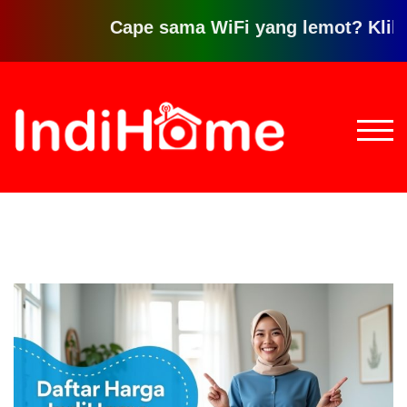
Cape sama WiFi yang lemot? Klik disini
Loncat
ke
konten
TOGG