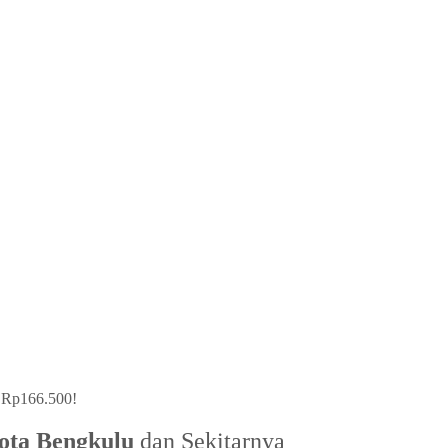
a Rp166.500!
ota Bengkulu
dan Sekitarnya