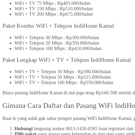
WiFi + TV 75 Mbps : Rp405.000/bulan
WiFi + TV 150 Mbps : Rp510.000/bulan
WiFi + TV 200 Mbps : Rp675.000/bulan
Paket Kombo WiFi + Telepon IndiHome Kamal
WiFi + Telepon 30 Mbps : Rp300.000/bulan
WiFi + Telepon 50 Mbps : Rp350.000/bulan
WiFi + Telepon 100 Mbps : Rp410.000/bulan
Paket Lengkap WiFi + TV + Telepon IndiHome Kamal
WiFi + TV + Telepon 30 Mbps : Rp390.000/bulan
WiFi + TV + Telepon 50 Mbps : Rp515.000/bulan
WiFi + TV + Telepon 100 Mbps : Rp550.000/bulan
Biaya pasang IndiHome Kamal di sini juga tetap Rp166.500 setelah 
Gimana Cara Daftar dan Pasang WiFi Indi
Buat lo yang udah gak sabar pengen pasang WiFi IndiHome Kamal, 
Hubungi
langsung nomor 0813-1430-0585 buat registrasi dan k
Pilih paket
yang sesuai sama kebutuhan lo dari opsi yang udah g