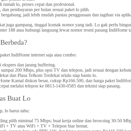
 rumah lo, proses cepat dan profesional.
dan pembayaran per bulan sesuai paket lo pilih.
ergabung, jadi lebih mudah pantau penggunaan dan tagihan via aplika
at juga gampang, tinggal kontak nomor yang tadi. Lo gak perlu bingu
center 188 atau hubungi langsung lewat nomor resmi pasang IndiHome ta
 Berbeda?
paket IndiHome internet saja atau combo:
 ekspres dan jarang buffering.
ampai 200 Mbps, plus opsi TV dan telepon, jadi sesuai dengan kebutu
kat dan Plasa Telkom Terdekat selalu siap bantu lo.
Home Kamal diskon besar, cukup Rp166.500, dan harga paket IndiHom
cepat melalui telepon ke 0813-1430-0585 dan teknisi siap pasang.
as Buat Lo
, lo harus tahu:
ing pilih minimal 75 Mbps; buat kerja online dan browsing 30-50 Mb
WiFi + TV atau WiFi + TV + Telepon biar hemat.