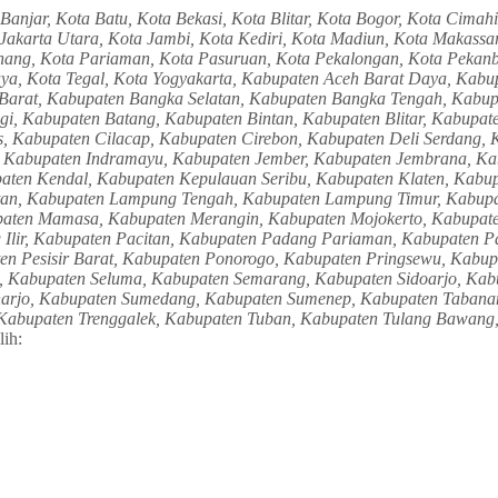
njar, Kota Batu, Kota Bekasi, Kota Blitar, Kota Bogor, Kota Cimahi
ta Jakarta Utara, Kota Jambi, Kota Kediri, Kota Madiun, Kota Makas
nang, Kota Pariaman, Kota Pasuruan, Kota Pekalongan, Kota Pekanb
laya, Kota Tegal, Kota Yogyakarta, Kabupaten Aceh Barat Daya, Ka
arat, Kabupaten Bangka Selatan, Kabupaten Bangka Tengah, Kabupa
, Kabupaten Batang, Kabupaten Bintan, Kabupaten Blitar, Kabupate
is, Kabupaten Cilacap, Kabupaten Cirebon, Kabupaten Deli Serdang,
 Kabupaten Indramayu, Kabupaten Jember, Kabupaten Jembrana, Ka
ten Kendal, Kabupaten Kepulauan Seribu, Kabupaten Klaten, Kabup
tan, Kabupaten Lampung Tengah, Kabupaten Lampung Timur, Kabup
aten Mamasa, Kabupaten Merangin, Kabupaten Mojokerto, Kabupate
 Ilir, Kabupaten Pacitan, Kabupaten Padang Pariaman, Kabupaten 
n Pesisir Barat, Kabupaten Ponorogo, Kabupaten Pringsewu, Kabup
 Kabupaten Seluma, Kabupaten Semarang, Kabupaten Sidoarjo, Kabu
arjo, Kabupaten Sumedang, Kabupaten Sumenep, Kabupaten Tabanan
, Kabupaten Trenggalek, Kabupaten Tuban, Kabupaten Tulang Bawan
lih: