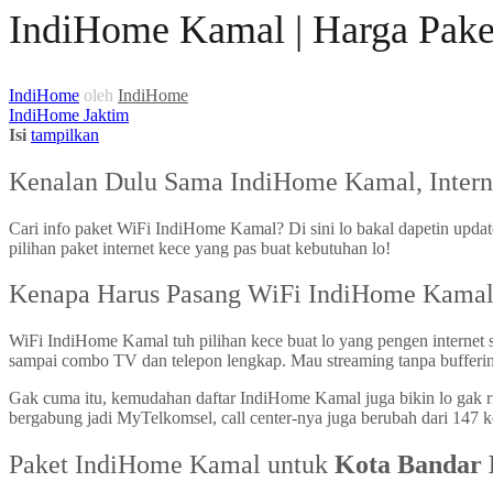
IndiHome Kamal | Harga Pake
IndiHome
oleh
IndiHome
IndiHome Jaktim
Isi
tampilkan
Kenalan Dulu Sama IndiHome Kamal, Inter
Cari info paket WiFi IndiHome Kamal? Di sini lo bakal dapetin upd
pilihan paket internet kece yang pas buat kebutuhan lo!
Kenapa Harus Pasang WiFi IndiHome Kama
WiFi IndiHome Kamal tuh pilihan kece buat lo yang pengen internet stab
sampai combo TV dan telepon lengkap. Mau streaming tanpa bufferin
Gak cuma itu, kemudahan daftar IndiHome Kamal juga bikin lo gak 
bergabung jadi MyTelkomsel, call center-nya juga berubah dari 147 
Paket IndiHome Kamal untuk
Kota Bandar 