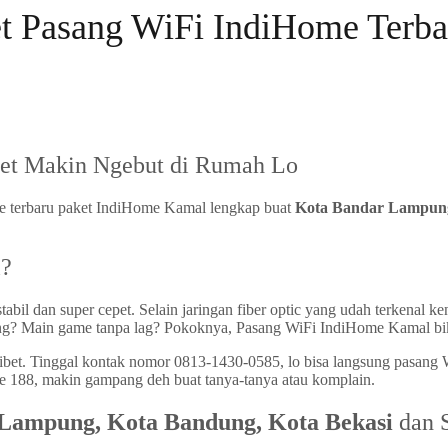
t Pasang WiFi IndiHome Terba
net Makin Ngebut di Rumah Lo
ate terbaru paket IndiHome Kamal lengkap buat
Kota Bandar Lampung
l?
il dan super cepet. Selain jaringan fiber optic yang udah terkenal kenc
g? Main game tanpa lag? Pokoknya, Pasang WiFi IndiHome Kamal bikin 
ribet. Tinggal kontak nomor 0813-1430-0585, lo bisa langsung pasan
ke 188, makin gampang deh buat tanya-tanya atau komplain.
Lampung, Kota Bandung, Kota Bekasi
dan S