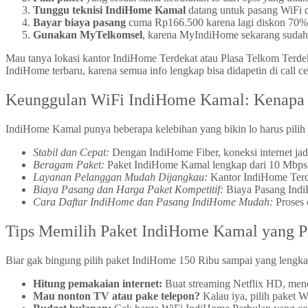
Tunggu teknisi IndiHome Kamal
datang untuk pasang WiFi di
Bayar biaya pasang
cuma Rp166.500 karena lagi diskon 70%, 
Gunakan MyTelkomsel
, karena MyIndiHome sekarang sudah b
Mau tanya lokasi kantor IndiHome Terdekat atau Plasa Telkom Terdek
IndiHome terbaru, karena semua info lengkap bisa didapetin di call 
Keunggulan WiFi IndiHome Kamal: Kenapa
IndiHome Kamal punya beberapa kelebihan yang bikin lo harus pilih 
Stabil dan Cepat:
Dengan IndiHome Fiber, koneksi internet jadi
Beragam Paket:
Paket IndiHome Kamal lengkap dari 10 Mbps s
Layanan Pelanggan Mudah Dijangkau:
Kantor IndiHome Terde
Biaya Pasang dan Harga Paket Kompetitif:
Biaya Pasang Indi
Cara Daftar IndiHome dan Pasang IndiHome Mudah:
Proses 
Tips Memilih Paket IndiHome Kamal yang P
Biar gak bingung pilih paket IndiHome 150 Ribu sampai yang lengkap
Hitung pemakaian internet:
Buat streaming Netflix HD, mend
Mau nonton TV atau pake telepon?
Kalau iya, pilih paket 