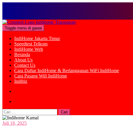
Loncat
ke
Toggle menu di gawai
konten
IndiHome Jakarta Timur
Speedtest Telkom
IndiHome Web
Beranda
About Us
Contact Us
Cara Daftar IndiHome & Berlangganan WiFi IndiHome
Cara Pasang Wifi IndiHome
Indibiz
Cari
untuk:
Juli 18, 2025