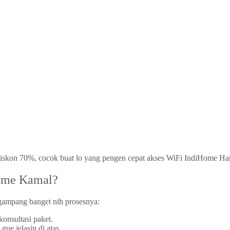
diskon 70%, cocok buat lo yang pengen cepat akses WiFi IndiHome Har
Home Kamal?
gampang banget nih prosesnya:
onsultasi paket.
ue jelasin di atas.