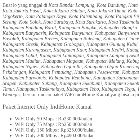
Buat lo yang tinggal di
Kota Bandar Lampung, Kota Bandung, Kota Ba
Kota Jakarta Pusat, Kota Jakarta Selatan, Kota Jakarta Timur, Ko
Mojokerto, Kota Palangka Raya, Kota Palembang, Kota Pangkal Pi
Serang, Kota Solok, Kota Surabaya, Kota Surakarta, Kota Tasikma
Kabupaten Bandung Barat, Kabupaten Bangka, Kabupaten Bangka B
Kabupaten Banyuasin, Kabupaten Banyumas, Kabupaten Banyuwangi
Boyolali, Kabupaten Brebes, Kabupaten Buleleng, Kabupaten Ciam
Kabupaten Gresik, Kabupaten Grobogan, Kabupaten Gunung Kidul,
Kabupaten Karangasem, Kabupaten Kaur, Kabupaten Kediri, Kabupa
Kabupaten Lahat, Kabupaten Lamongan, Kabupaten Lampung Sela
Kabupaten Madiun, Kabupaten Magetan, Kabupaten Malang, Kabup
Kabupaten Ngawi, Kabupaten Ogan Ilir, Kabupaten Ogan Komering
Pekalongan, Kabupaten Pemalang, Kabupaten Pesawaran, Kabupate
Kabupaten Purworejo, Kabupaten Rembang, Kabupaten Sarolangun,
Sragen, Kabupaten Subang, Kabupaten Sukabumi, Kabupaten Sukoh
Timur, Kabupaten Tasikmalaya, Kabupaten Tebo, Kabupaten Tegal
Wonogiri
, berikut rincian paket WiFi IndiHome Kamal yang bisa lo pi
Paket Internet Only IndiHome Kamal
WiFi Only 50 Mbps : Rp230.000/bulan
WiFi Only 75 Mbps : Rp250.000/bulan
WiFi Only 150 Mbps : Rp325.000/bulan
WiFi Only 200 Mbps : Rp490.000/bulan