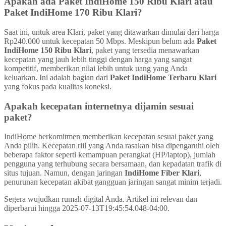
Apakah ada Paket IndiHome 150 Ribu Klari atau
Paket IndiHome 170 Ribu Klari?
Saat ini, untuk area Klari, paket yang ditawarkan dimulai dari harga
Rp240.000 untuk kecepatan 50 Mbps. Meskipun belum ada
Paket
IndiHome 150 Ribu Klari
, paket yang tersedia menawarkan
kecepatan yang jauh lebih tinggi dengan harga yang sangat
kompetitif, memberikan nilai lebih untuk uang yang Anda
keluarkan. Ini adalah bagian dari
Paket IndiHome Terbaru Klari
yang fokus pada kualitas koneksi.
Apakah kecepatan internetnya dijamin sesuai
paket?
IndiHome berkomitmen memberikan kecepatan sesuai paket yang
Anda pilih. Kecepatan riil yang Anda rasakan bisa dipengaruhi oleh
beberapa faktor seperti kemampuan perangkat (HP/laptop), jumlah
pengguna yang terhubung secara bersamaan, dan kepadatan trafik di
situs tujuan. Namun, dengan jaringan
IndiHome Fiber Klari
,
penurunan kecepatan akibat gangguan jaringan sangat minim terjadi.
Segera wujudkan rumah digital Anda. Artikel ini relevan dan
diperbarui hingga 2025-07-13T19:45:54.048-04:00.