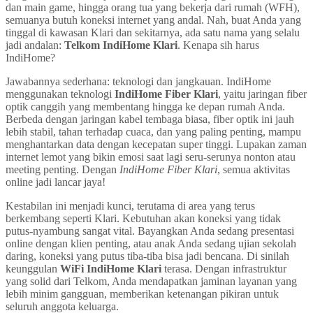
dan main game, hingga orang tua yang bekerja dari rumah (WFH),
semuanya butuh koneksi internet yang andal. Nah, buat Anda yang
tinggal di kawasan Klari dan sekitarnya, ada satu nama yang selalu
jadi andalan:
Telkom IndiHome Klari
. Kenapa sih harus
IndiHome?
Jawabannya sederhana: teknologi dan jangkauan. IndiHome
menggunakan teknologi
IndiHome Fiber Klari
, yaitu jaringan fiber
optik canggih yang membentang hingga ke depan rumah Anda.
Berbeda dengan jaringan kabel tembaga biasa, fiber optik ini jauh
lebih stabil, tahan terhadap cuaca, dan yang paling penting, mampu
menghantarkan data dengan kecepatan super tinggi. Lupakan zaman
internet lemot yang bikin emosi saat lagi seru-serunya nonton atau
meeting penting. Dengan
IndiHome Fiber Klari
, semua aktivitas
online jadi lancar jaya!
Kestabilan ini menjadi kunci, terutama di area yang terus
berkembang seperti Klari. Kebutuhan akan koneksi yang tidak
putus-nyambung sangat vital. Bayangkan Anda sedang presentasi
online dengan klien penting, atau anak Anda sedang ujian sekolah
daring, koneksi yang putus tiba-tiba bisa jadi bencana. Di sinilah
keunggulan
WiFi IndiHome Klari
terasa. Dengan infrastruktur
yang solid dari Telkom, Anda mendapatkan jaminan layanan yang
lebih minim gangguan, memberikan ketenangan pikiran untuk
seluruh anggota keluarga.