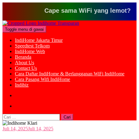
Cape sama WiFi yang lemot? Klik di
Loncat
ke
Toggle menu di gawai
konten
IndiHome Jakarta Timur
Speedtest Telkom
IndiHome Web
Beranda
About Us
Contact Us
Cara Daftar IndiHome & Berlangganan WiFi IndiHome
Cara Pasang Wifi IndiHome
Indibiz
Cari
untuk:
Juli 14, 2025
Juli 14, 2025