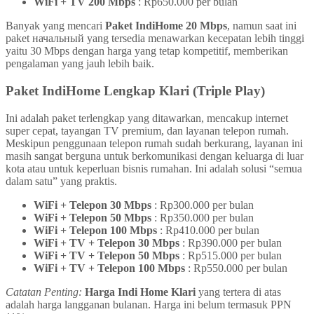
WiFi + TV 200 Mbps
: Rp650.000 per bulan
Banyak yang mencari
Paket IndiHome 20 Mbps
, namun saat ini
paket начальный yang tersedia menawarkan kecepatan lebih tinggi
yaitu 30 Mbps dengan harga yang tetap kompetitif, memberikan
pengalaman yang jauh lebih baik.
Paket IndiHome Lengkap Klari (Triple Play)
Ini adalah paket terlengkap yang ditawarkan, mencakup internet
super cepat, tayangan TV premium, dan layanan telepon rumah.
Meskipun penggunaan telepon rumah sudah berkurang, layanan ini
masih sangat berguna untuk berkomunikasi dengan keluarga di luar
kota atau untuk keperluan bisnis rumahan. Ini adalah solusi “semua
dalam satu” yang praktis.
WiFi + Telepon 30 Mbps
: Rp300.000 per bulan
WiFi + Telepon 50 Mbps
: Rp350.000 per bulan
WiFi + Telepon 100 Mbps
: Rp410.000 per bulan
WiFi + TV + Telepon 30 Mbps
: Rp390.000 per bulan
WiFi + TV + Telepon 50 Mbps
: Rp515.000 per bulan
WiFi + TV + Telepon 100 Mbps
: Rp550.000 per bulan
Catatan Penting:
Harga Indi Home Klari
yang tertera di atas
adalah harga langganan bulanan. Harga ini belum termasuk PPN