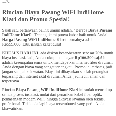
11%.
Rincian Biaya Pasang WiFi IndiHome
Klari dan Promo Spesial!
Salah satu pertanyaan paling umum adalah, “Berapa
Biaya Pasang
IndiHome Klari
?” Tenang, kami punya kabar baik untuk Anda!
Harga Pasang WiFi IndiHome Klari
normalnya adalah
Rp555.000. Eits, jangan kaget dulu!
KHUSUS HARI INI
, ada diskon besar-besaran sebesar 70% untuk
biaya instalasi. Jadi, Anda cukup membayar
Rp166.500
saja! Ini
adalah kesempatan emas untuk mendapatkan internet fiber di rumah
Anda dengan biaya yang sangat terjangkau. Promo ini terbatas, jadi
jangan sampai kelewatan. Biaya ini dibayarkan setelah perangkat
terpasang dan internet aktif di rumah Anda, jadi lebih aman dan
terpercaya.
Rincian
Biaya Pasang WiFi IndiHome Klari
ini sudah mencakup
semua proses instalasi, mulai dari penarikan kabel fiber optik,
pemasangan modem WiFi, hingga aktivasi layanan oleh teknisi
profesional. Tidak ada lagi biaya tersembunyi yang perlu Anda
khawatirkan.