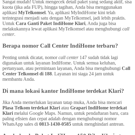
Sangat mudah! Untuk mengecek detail paket yang sedang aktif, sisa
kuota (jika ada FUP), hingga tagihan, Anda bisa menggunakan
aplikasi
MyTelkomsel
. Ya, aplikasi MyIndiHome kini telah
terintegrasi menjadi satu dengan MyTelkomsel, jadi lebih praktis.
Untuk
Cara Ganti Paket IndiHome Klari
, Anda juga bisa
melakukannya lewat aplikasi MyTelkomsel atau menghubungi
call
center
.
Berapa nomor Call Center IndiHome terbaru?
Penting untuk dicatat, nomor
call center
147 sudah tidak lagi
digunakan untuk layanan IndiHome. Untuk semua keluhan,
pertanyaan, atau permintaan layanan, Anda bisa menghubungi
Call
Center Telkomsel di 188
. Layanan ini siaga 24 jam untuk
membantu Anda.
Di mana lokasi kantor IndiHome terdekat Klari?
Jika Anda memerlukan layanan tatap muka, Anda bisa mencari
Plasa Telkom terdekat Klari
atau
Grapari IndiHome terdekat
Klari
melalui Google Maps. Namun, untuk pendaftaran baru, cara
paling efisien dan cepat adalah dengan menghubungi nomor
WhatsApp sales di
0813-1430-0585
untuk menghindari antrean.