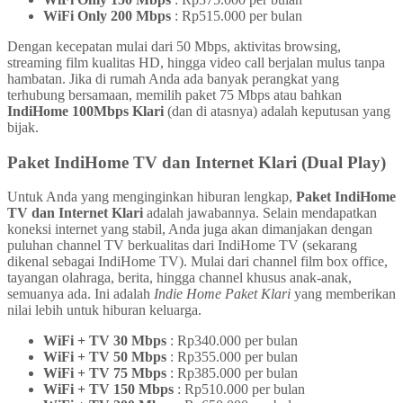
WiFi Only 200 Mbps
: Rp515.000 per bulan
Dengan kecepatan mulai dari 50 Mbps, aktivitas browsing,
streaming film kualitas HD, hingga video call berjalan mulus tanpa
hambatan. Jika di rumah Anda ada banyak perangkat yang
terhubung bersamaan, memilih paket 75 Mbps atau bahkan
IndiHome 100Mbps Klari
(dan di atasnya) adalah keputusan yang
bijak.
Paket IndiHome TV dan Internet Klari (Dual Play)
Untuk Anda yang menginginkan hiburan lengkap,
Paket IndiHome
TV dan Internet Klari
adalah jawabannya. Selain mendapatkan
koneksi internet yang stabil, Anda juga akan dimanjakan dengan
puluhan channel TV berkualitas dari IndiHome TV (sekarang
dikenal sebagai IndiHome TV). Mulai dari channel film box office,
tayangan olahraga, berita, hingga channel khusus anak-anak,
semuanya ada. Ini adalah
Indie Home Paket Klari
yang memberikan
nilai lebih untuk hiburan keluarga.
WiFi + TV 30 Mbps
: Rp340.000 per bulan
WiFi + TV 50 Mbps
: Rp355.000 per bulan
WiFi + TV 75 Mbps
: Rp385.000 per bulan
WiFi + TV 150 Mbps
: Rp510.000 per bulan