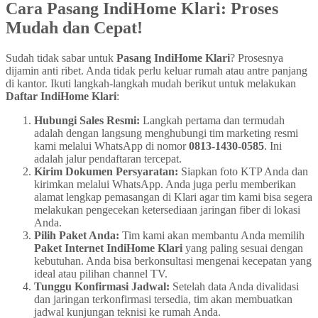
Cara Pasang IndiHome Klari: Proses
Mudah dan Cepat!
Sudah tidak sabar untuk
Pasang IndiHome Klari
? Prosesnya
dijamin anti ribet. Anda tidak perlu keluar rumah atau antre panjang
di kantor. Ikuti langkah-langkah mudah berikut untuk melakukan
Daftar IndiHome Klari
:
Hubungi Sales Resmi:
Langkah pertama dan termudah
adalah dengan langsung menghubungi tim marketing resmi
kami melalui WhatsApp di nomor
0813-1430-0585
. Ini
adalah jalur pendaftaran tercepat.
Kirim Dokumen Persyaratan:
Siapkan foto KTP Anda dan
kirimkan melalui WhatsApp. Anda juga perlu memberikan
alamat lengkap pemasangan di Klari agar tim kami bisa segera
melakukan pengecekan ketersediaan jaringan fiber di lokasi
Anda.
Pilih Paket Anda:
Tim kami akan membantu Anda memilih
Paket Internet IndiHome Klari
yang paling sesuai dengan
kebutuhan. Anda bisa berkonsultasi mengenai kecepatan yang
ideal atau pilihan channel TV.
Tunggu Konfirmasi Jadwal:
Setelah data Anda divalidasi
dan jaringan terkonfirmasi tersedia, tim akan membuatkan
jadwal kunjungan teknisi ke rumah Anda.