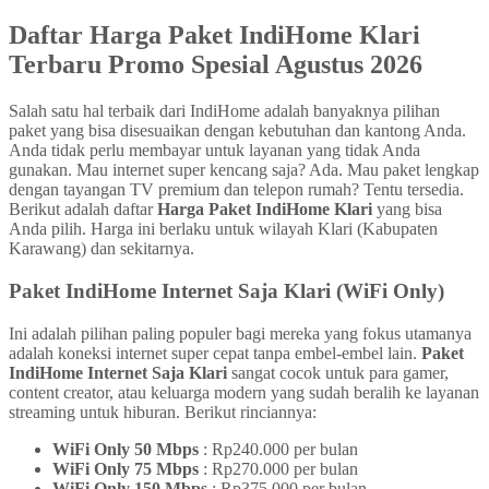
Daftar Harga Paket IndiHome Klari
Terbaru Promo Spesial Agustus 2026
Salah satu hal terbaik dari IndiHome adalah banyaknya pilihan
paket yang bisa disesuaikan dengan kebutuhan dan kantong Anda.
Anda tidak perlu membayar untuk layanan yang tidak Anda
gunakan. Mau internet super kencang saja? Ada. Mau paket lengkap
dengan tayangan TV premium dan telepon rumah? Tentu tersedia.
Berikut adalah daftar
Harga Paket IndiHome Klari
yang bisa
Anda pilih. Harga ini berlaku untuk wilayah Klari (Kabupaten
Karawang) dan sekitarnya.
Paket IndiHome Internet Saja Klari (WiFi Only)
Ini adalah pilihan paling populer bagi mereka yang fokus utamanya
adalah koneksi internet super cepat tanpa embel-embel lain.
Paket
IndiHome Internet Saja Klari
sangat cocok untuk para gamer,
content creator, atau keluarga modern yang sudah beralih ke layanan
streaming untuk hiburan. Berikut rinciannya:
WiFi Only 50 Mbps
: Rp240.000 per bulan
WiFi Only 75 Mbps
: Rp270.000 per bulan
WiFi Only 150 Mbps
: Rp375.000 per bulan