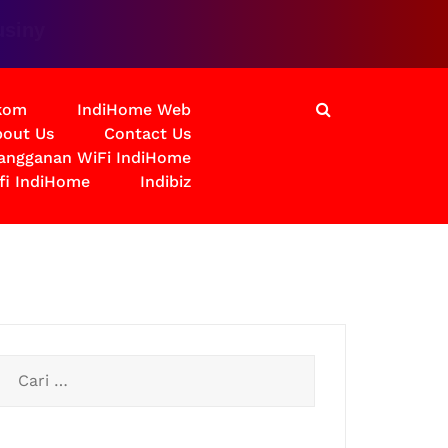
a
lkom
IndiHome Web
out Us
Contact Us
langganan WiFi IndiHome
fi IndiHome
Indibiz
Cari
untuk: