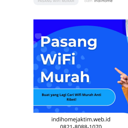
oleh
IndiHome
PASANG WIFI MURAH