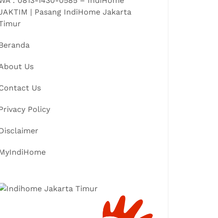
WA : 0813-1430-0585 – IndiHome
JAKTIM | Pasang IndiHome Jakarta
Timur
Beranda
About Us
Contact Us
Privacy Policy
Disclaimer
MyIndiHome