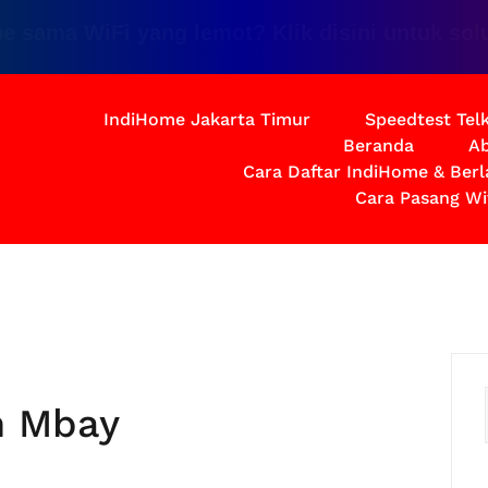
a WiFi yang lemot? Klik disini untuk solusiny
IndiHome Jakarta Timur
Speedtest Te
Beranda
Ab
Cara Daftar IndiHome & Ber
Cara Pasang Wi
h Mbay