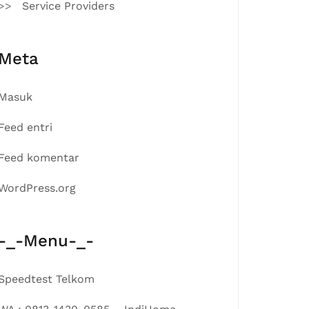
Service Providers
Meta
Masuk
Feed entri
Feed komentar
WordPress.org
-_-Menu-_-
Speedtest Telkom