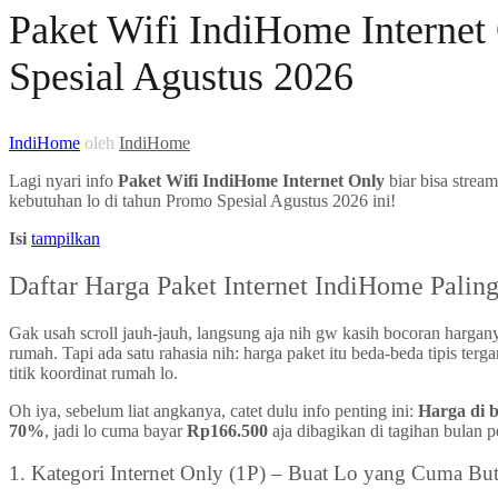
Paket Wifi IndiHome Internet
Spesial Agustus 2026
IndiHome
oleh
IndiHome
Lagi nyari info
Paket Wifi IndiHome Internet Only
biar bisa strea
kebutuhan lo di tahun Promo Spesial Agustus 2026 ini!
Isi
tampilkan
Daftar Harga Paket Internet IndiHome Palin
Gak usah scroll jauh-jauh, langsung aja nih gw kasih bocoran hargany
rumah. Tapi ada satu rahasia nih: harga paket itu beda-beda tipis te
titik koordinat rumah lo.
Oh iya, sebelum liat angkanya, catet dulu info penting ini:
Harga di 
70%
, jadi lo cuma bayar
Rp166.500
aja dibagikan di tagihan bulan 
1. Kategori Internet Only (1P) – Buat Lo yang Cuma Bu