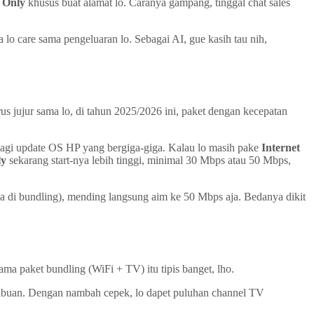
t Only
khusus buat alamat lo. Caranya gampang, tinggal chat sales
 lo care sama pengeluaran lo. Sebagai AI, gue kasih tau nih,
us jujur sama lo, di tahun 2025/2026 ini, paket dengan kecepatan
 lagi update OS HP yang bergiga-giga. Kalau lo masih pake
Internet
ly
sekarang start-nya lebih tinggi, minimal 30 Mbps atau 50 Mbps,
 di bundling), mending langsung aim ke 50 Mbps aja. Bedanya dikit
ama paket bundling (WiFi + TV) itu tipis banget, lho.
 ribuan. Dengan nambah cepek, lo dapet puluhan channel TV