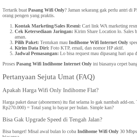
Tertarik buat
Pasang Wifi Only
? Jaman sekarang gak perlu antri di 
orang pengen yang praktis.
Kontak Marketing/Sales Resmi:
Cari link WA marketing resmi
Cek Ketersediaan Jaringan:
Kirim Share Location lo. Sales b
aman.
Pilih Paket:
Tentukan mau
Indihome Wifi Internet Only
spee
Kirim Data Diri:
Foto KTP, email, dan nomor HP aktif.
Jadwal Pemasangan:
Lo bisa request mau dipasang hari apa 
Proses
Pasang Wifi Indihome Internet Only
ini biasanya cepet bange
Pertanyaan Sejuta Umat (FAQ)
Apakah Harga Wifi Only Indihome Flat?
Harga paket dasar (abonemen) itu flat selama lo gak nambah add-on.
Rp270.000) = Total yang lo bayar per bulan. Simple kan?
Bisa Gak Upgrade Speed di Tengah Jalan?
Bisa banget! Misal awal bulan lo coba
Indihome Wifi Only
30 Mbps, 
biasanya.