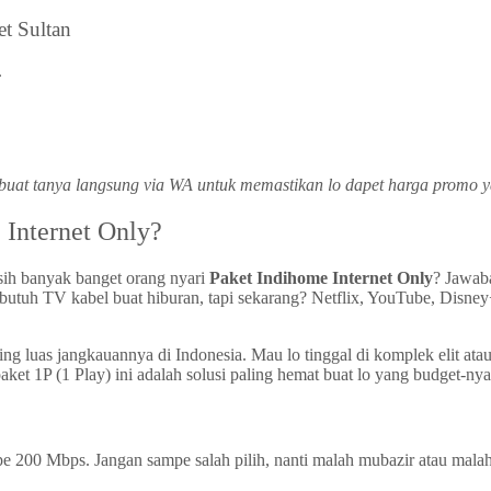
et Sultan
.
gu buat tanya langsung via WA untuk memastikan lo dapet harga promo
 Internet Only?
sih banyak banget orang nyari
Paket Indihome Internet Only
? Jawaba
tuh TV kabel buat hiburan, tapi sekarang? Netflix, YouTube, Disney+, 
aling luas jangkauannya di Indonesia. Mau lo tinggal di komplek elit at
aket 1P (1 Play) ini adalah solusi paling hemat buat lo yang budget-ny
mpe 200 Mbps. Jangan sampe salah pilih, nanti malah mubazir atau mala