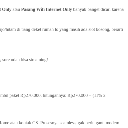
t Only
atau
Pasang Wifi Internet Only
banyak banget dicari karena
jo/hitam di tiang deket rumah lo yang masih ada slot kosong, berarti
r, sore udah bisa streaming!
o ambil paket Rp270.000, hitungannya: Rp270.000 + (11% x
iHome atau kontak CS. Prosesnya seamless, gak perlu ganti modem