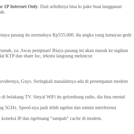
e 1P Internet Only
. Duit selisihnya bisa lo pake buat langganan
ak.
o, biaya pasang itu normalnya Rp555.000. Itu angka yang lumayan gede
 rumah, ya. Awas penipuan! Biaya pasang ini akan masuk ke tagihan
 KTP dan share loc, teknisi langsung meluncur.
providernya, Guys. Seringkali masalahnya ada di penempatan modem
 di belakang TV. Sinyal WiFi itu gelombang radio, dia bisa mental
 5GHz. Speed-nya jauh lebih ngebut dan minim interferensi
resh koneksi IP dan ngebuang “sampah” cache di modem.