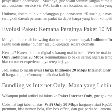
penyesuaian operasional. Makanya, gue selalu saranin: jangan cuma l
atau customer service via WA, kasih share location, nanti mereka yang
Uniknya, sistem ini bikin pelanggan jadi penasaran. “Rumah gue masuk
seringkali daerah perumahan padat itu dapet harga yang lebih kompeti
Evolusi Paket: Kemana Perginya Paket 10 
Mungkin lo pernah browsing dan nemu keyword kayak
Indihome In
segitu udah mulai “punah” atau di-upgrade secara otomatis.
Kenapa? Karena konten digital sekarang makin berat. Website makin 
Only Indihome 20 Mbps
, kemungkinan lo bakal sering ngerasa lemo
biar customer experience-nya tetep terjaga.
Jadi, kalau lo masih nyari
Harga Indihome 20 Mbps Internet Only
di harga, tapi performanya naik dua kali lipat.
Bundling vs Internet Only: Mana yang Lebi
Walaupun judul artikel ini fokus ke
Paket Internet Only
, gue gak ma
Coba liat lagi tabel di atas.
WiFi Only 50 Mbps
harganya start Rp23
premium, bisa nonton bola, film box office, dan gak perlu beli anten