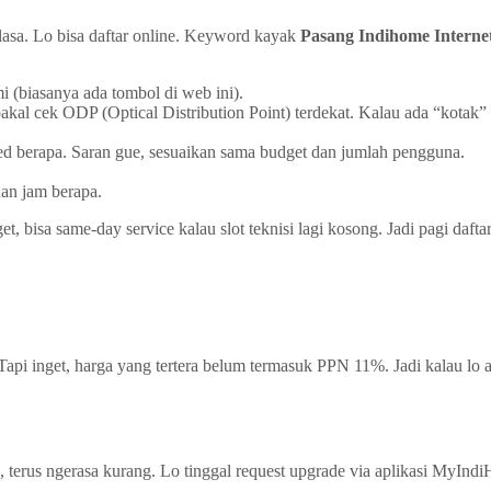
Plasa. Lo bisa daftar online. Keyword kayak
Pasang Indihome Interne
 (biasanya ada tombol di web ini).
akal cek ODP (Optical Distribution Point) terdekat. Kalau ada “kotak” i
d berapa. Saran gue, sesuaikan sama budget dan jumlah pengguna.
dan jam berapa.
t, bisa same-day service kalau slot teknisi lagi kosong. Jadi pagi dafta
 Tapi inget, harga yang tertera belum termasuk PPN 11%. Jadi kalau l
terus ngerasa kurang. Lo tinggal request upgrade via aplikasi MyInd