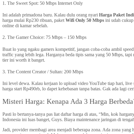
1. The Sweet Spot: 50 Mbps Internet Only
Ini adalah primadona baru. Kalau dulu orang nyari
Harga Paket Ind
harga mulai Rp230 ribuan, paket
Wifi Only 50 Mbps
ini udah cukup
online di kamar sebelah.
2. The Gamer Choice: 75 Mbps – 150 Mbps
Buat lo yang ngaku gamers kompetitif, jangan coba-coba ambil speed
traffic yang lebih lega. Harganya beda tipis sama yang 50 Mbps, tap
tier ini worth it banget.
3. The Content Creator / Sultan: 200 Mbps
Ini level dewa. Kalau kerjaan lo upload video YouTube tiap hari, l
harga start Rp490rb, lo dapet kebebasan tanpa batas. Gak ada lagi cer
Misteri Harga: Kenapa Ada 3 Harga Berbeda
Pasti lo bertanya-tanya pas liat daftar harga di atas, “Min, kok harga
Indonesia ini luas banget, Guys. Biaya maintenance jaringan di tenga
Jadi, provider membagi area menjadi beberapa zona. Ada zona yang 