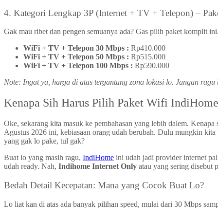
4. Kategori Lengkap 3P (Internet + TV + Telepon) – Pak
Gak mau ribet dan pengen semuanya ada? Gas pilih paket komplit ini
WiFi + TV + Telepon 30 Mbps :
Rp410.000
WiFi + TV + Telepon 50 Mbps :
Rp515.000
WiFi + TV + Telepon 100 Mbps :
Rp590.000
Note: Ingat ya, harga di atas tergantung zona lokasi lo. Jangan ra
Kenapa Sih Harus Pilih Paket Wifi IndiHome
Oke, sekarang kita masuk ke pembahasan yang lebih dalem. Kenapa 
Agustus 2026 ini, kebiasaan orang udah berubah. Dulu mungkin kita bu
yang gak lo pake, tul gak?
Buat lo yang masih ragu,
IndiHome
ini udah jadi provider internet p
udah ready. Nah,
Indihome Internet Only
atau yang sering disebut p
Bedah Detail Kecepatan: Mana yang Cocok Buat Lo?
Lo liat kan di atas ada banyak pilihan speed, mulai dari 30 Mbps sa