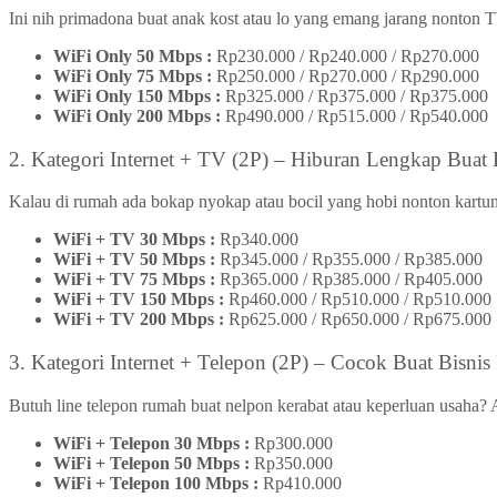
Ini nih primadona buat anak kost atau lo yang emang jarang nonton T
WiFi Only 50 Mbps :
Rp230.000 / Rp240.000 / Rp270.000
WiFi Only 75 Mbps :
Rp250.000 / Rp270.000 / Rp290.000
WiFi Only 150 Mbps :
Rp325.000 / Rp375.000 / Rp375.000
WiFi Only 200 Mbps :
Rp490.000 / Rp515.000 / Rp540.000
2. Kategori Internet + TV (2P) – Hiburan Lengkap Buat 
Kalau di rumah ada bokap nyokap atau bocil yang hobi nonton kartun,
WiFi + TV 30 Mbps :
Rp340.000
WiFi + TV 50 Mbps :
Rp345.000 / Rp355.000 / Rp385.000
WiFi + TV 75 Mbps :
Rp365.000 / Rp385.000 / Rp405.000
WiFi + TV 150 Mbps :
Rp460.000 / Rp510.000 / Rp510.000
WiFi + TV 200 Mbps :
Rp625.000 / Rp650.000 / Rp675.000
3. Kategori Internet + Telepon (2P) – Cocok Buat Bisni
Butuh line telepon rumah buat nelpon kerabat atau keperluan usaha? 
WiFi + Telepon 30 Mbps :
Rp300.000
WiFi + Telepon 50 Mbps :
Rp350.000
WiFi + Telepon 100 Mbps :
Rp410.000