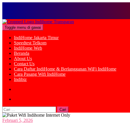
Loncat
ke
Toggle menu di gawai
konten
IndiHome Jakarta Timur
Speedtest Telkom
IndiHome Web
Beranda
About Us
Contact Us
Cara Daftar IndiHome & Berlangganan WiFi IndiHome
Cara Pasang Wifi IndiHome
Indibiz
Cari
untuk:
Februari 5, 2026