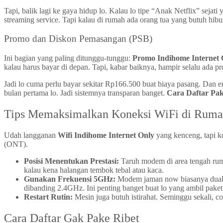
Tapi, balik lagi ke gaya hidup lo. Kalau lo tipe “Anak Netflix” seja
streaming service. Tapi kalau di rumah ada orang tua yang butuh hibu
Promo dan Diskon Pemasangan (PSB)
Ini bagian yang paling ditunggu-tunggu:
Promo Indihome Internet 
kalau harus bayar di depan. Tapi, kabar baiknya, hampir selalu ada 
Jadi lo cuma perlu bayar sekitar Rp166.500 buat biaya pasang. Dan 
bulan pertama lo. Jadi sistemnya transparan banget.
Cara Daftar Pak
Tips Memaksimalkan Koneksi WiFi di Rum
Udah langganan
Wifi Indihome Internet Only
yang kenceng, tapi k
(ONT).
Posisi Menentukan Prestasi:
Taruh modem di area tengah rumah
kalau kena halangan tembok tebal atau kaca.
Gunakan Frekuensi 5GHz:
Modem jaman now biasanya dual b
dibanding 2.4GHz. Ini penting banget buat lo yang ambil pake
Restart Rutin:
Mesin juga butuh istirahat. Seminggu sekali, c
Cara Daftar Gak Pake Ribet