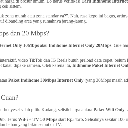
iat harga di brosur umum. Lo harus verifikasi
Tarif Indihome Interne
 cek sistem.
 zona murah atau zona standar ya?”. Nah, rasa kepo ini bagus, artinya
tif dibanding area yang rumahnya jarang-jarang.
Mbps dan 20 Mbps?
ternet Only 10Mbps
atau
Indihome Internet Only 20Mbps
. Gue har
interaktif, video TikTok dan IG Reels butuh preload data cepet, belum
t kalau dipake ramean. Oleh karena itu,
Indihome Paket Internet On
atau
Paket Indihome 30Mbps Internet Only
(yang 30Mbps masih ada
h Cuan?
u lo nyesel salah pilih. Kadang, selisih harga antara
Paket Wifi Only
s
0rb. Terus
WiFi + TV 50 Mbps
start Rp345rb. Selisihnya sekitar 100
a tambahan yang bikin semut di TV.