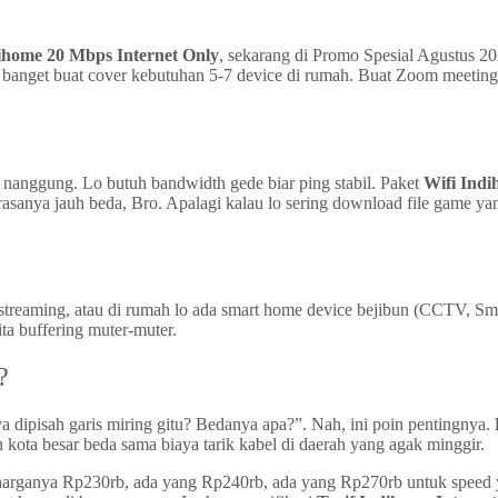
ihome 20 Mbps Internet Only
, sekarang di Promo Spesial Agustus 2
 banget buat cover kebutuhan 5-7 device di rumah. Buat Zoom meeting
 nanggung. Lo butuh bandwidth gede biar ping stabil. Paket
Wifi Indi
i rasanya jauh beda, Bro. Apalagi kalau lo sering download file game
ive streaming, atau di rumah lo ada smart home device bejibun (CCTV
ita buffering muter-muter.
?
nya dipisah garis miring gitu? Bedanya apa?”. Nah, ini poin pentingnya.
h kota besar beda sama biaya tarik kabel di daerah yang agak minggir.
harganya Rp230rb, ada yang Rp240rb, ada yang Rp270rb untuk speed y