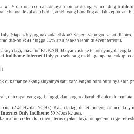
ti yang TV di rumah cuma jadi layar monitor doang, ya mending
Indihom
ran channel lokal atau berita, ambil yang bundling adalah keputusan bij
Only
. Siapa sih yang gak suka diskon? Seperti yang gue sebut di intr
promo diskon PSB hingga 70% atau bahkan lebih di event tertentu.
enaknya lagi, biaya ini BUKAN dibayar cash ke teknisi yang dateng ke
et Indihome Internet Only
pun sekarang makin gampang, cukup modal
ah
ok di kamar belakang sinyalnya satu bar? Jangan buru-buru nyalahin 
, di tempat yang agak tinggi, dan jangan ditaruh di dalem lemari atau
and (2.4GHz dan 5GHz). Kalau lo lagi deket modem, connect ke yang
t
Internet Only Indihome
50 Mbps ke atas.
oba matiin modem lo 5 menit terus nyalain lagi. Ini ngebantu nge-ref