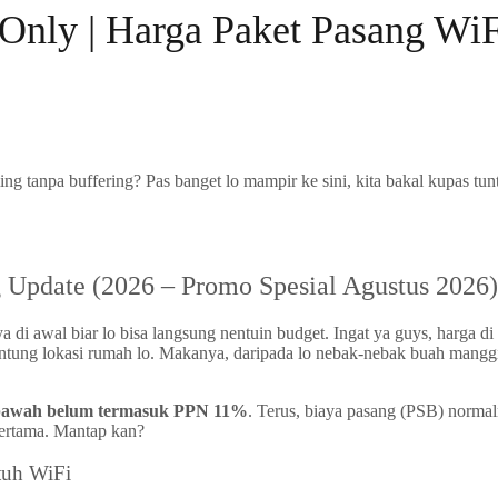
 Only | Harga Paket Pasang W
ming tanpa buffering? Pas banget lo mampir ke sini, kita bakal kupas t
g Update (2026 – Promo Spesial Agustus 2026)
a di awal biar lo bisa langsung nentuin budget. Ingat ya guys, harga di
rgantung lokasi rumah lo. Makanya, daripada lo nebak-nebak buah manggi
bawah belum termasuk PPN 11%
. Terus, biaya pasang (PSB) normaln
pertama. Mantap kan?
tuh WiFi