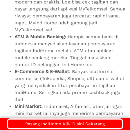
modern dan praktis. Loe bisa cek tagihan dan
bayar langsung dari aplikasi MyTelkomsel. Semua
riwayat pembayaran juga tercatat rapi di sana.
Inget, MyIndiHome udah gabung jadi
MyTelkomsel, ya!
ATM & Mobile Banking:
Hampir semua bank di
Indonesia menyediakan layanan pembayaran
tagihan IndiHome melalui ATM atau aplikasi
mobile banking mereka. Tinggal masukkan
nomor ID pelanggan IndiHome loe.
E-Commerce & E-Wallet:
Banyak platform e-
commerce (Tokopedia, Shopee, dll) dan e-wallet
yang menyediakan fitur pembayaran tagihan
IndiHome. Seringkali ada promo cashback juga
lho!
Mini Market:
Indomaret, Alfamart, atau jaringan
mini market lainnya juga menerima pembayaran
tagihan IndiHome.
Pasang IndiHome Klik Disini Sekarang
Kantor Pos:
Buat loe yang masih suka cara