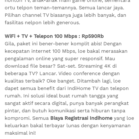
nonton TV, anak-anak main game online, sementara
ortu telpon teman-temannya. Semua lancar jaya.
Pilihan channel TV biasanya juga lebih banyak, dan
fasilitas nelpon lebih generous.
WiFi + TV + Telepon 100 Mbps : Rp590Rb
Gila, paket ini bener-bener komplit abis! Dengan
kecepatan internet 100 Mbps, loe bakal merasakan
pengalaman online yang super responsif. Mau
download file besar? Sat-set. Streaming 4K di
beberapa TV? Lancar. Video conference dengan
kualitas terbaik? Oke banget. Ditambah lagi, loe
dapet semua benefit dari IndiHome TV dan telepon
rumah. Ini solusi ideal buat rumah tangga yang
sangat aktif secara digital, punya banyak perangkat
pintar, dan butuh komunikasi serta hiburan tanpa
kompromi. Semua
Biaya Registrasi Indihome
yang loe
keluarkan bakal terbayar lunas dengan kenyamanan
maksimal ini!