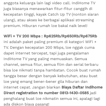
anggota keluarga lain lagi video call. IndiHome TV
juga biasanya menawarkan fitur-fitur canggih di
kecepatan tinggi, kayak Catch Up TV (nonton siaran
ulang), atau akses ke berbagai aplikasi streaming
premium. Hiburan rumah loe bakal naik level!
WiFi + TV 200 Mbps : Rp625Rb/Rp650Rb/Rp675Rb
Ini adalah paket paling premium di kategori WiFi +
TV. Dengan kecepatan 200 Mbps, loe nggak cuma
dapet internet tercepat, tapi juga pengalaman
IndiHome TV yang paling memuaskan. Semua
channel, semua fitur, semua film dan serial terbaru
bisa loe nikmati tanpa hambatan. Cocok buat rumah
tangga besar dengan banyak kebutuhan, atau buat
loe yang emang bener-bener gila hiburan dan
internet cepat. Jangan biarkan
Biaya Daftar Indihome
Direct registration to number 0813-1430-0585
jadi
penghalang buat loe nikmatin semua ini, apalagi lagi
ada diskon biaya pasang!