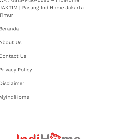
WA : 0813-1430-0585 – IndiHome
JAKTIM | Pasang IndiHome Jakarta
Timur
Beranda
About Us
Contact Us
Privacy Policy
Disclaimer
MyIndiHome