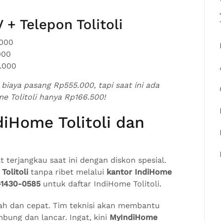
 + Telepon Tolitoli
.000
000
0.000
iaya pasang Rp555.000, tapi saat ini ada
me Tolitoli hanya Rp166.500!
diHome Tolitoli dan
 terjangkau saat ini dengan diskon spesial.
Tolitoli
tanpa ribet melalui
kantor IndiHome
-1430-0585
untuk daftar IndiHome Tolitoli.
ah dan cepat. Tim teknisi akan membantu
mbung dan lancar. Ingat, kini
MyIndiHome