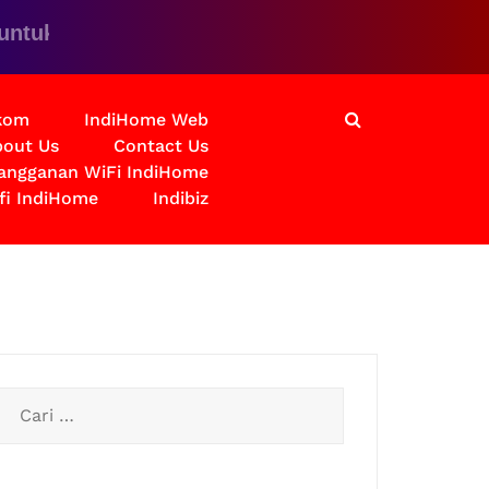
 solusinya
lkom
IndiHome Web
out Us
Contact Us
langganan WiFi IndiHome
fi IndiHome
Indibiz
Cari
untuk: