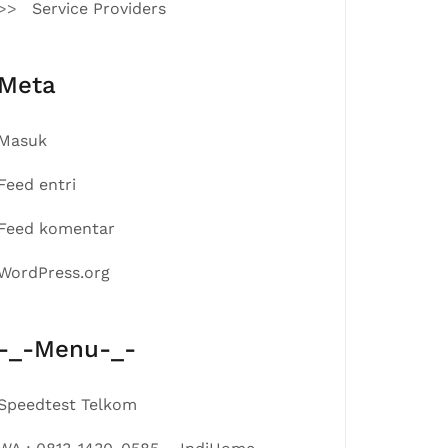
Service Providers
Meta
Masuk
Feed entri
Feed komentar
WordPress.org
-_-Menu-_-
Speedtest Telkom