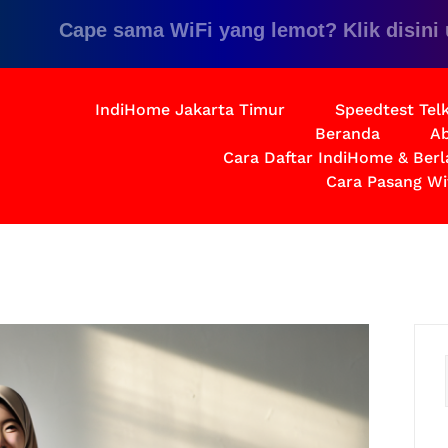
Cape sama WiFi yang lemot? Klik disini untuk
IndiHome Jakarta Timur
Speedtest Te
Beranda
Ab
Cara Daftar IndiHome & Ber
Cara Pasang Wi