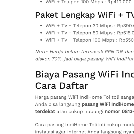
WiFi + Telepon 100 Mbps : Rp410.000
Paket Lengkap WiFi + TV
WiFi + TV + Telepon 30 Mbps : Rp390
WiFi + TV + Telepon 50 Mbps : Rp515.
WiFi + TV + Telepon 100 Mbps : Rp55
Note: Harga belum termasuk PPN 11% dan b
diskon 70%, jadi biaya pasang WiFi IndiHo
Biaya Pasang WiFi In
Cara Daftar
Harga pasang WiFi IndiHome Tolitoli sangat
Anda bisa langsung
pasang WiFi IndiHome 
terdekat
atau cukup hubungi
nomor 0813
Cara pasang IndiHome Tolitoli cukup mud
instalasi agar internet Anda langsung nya