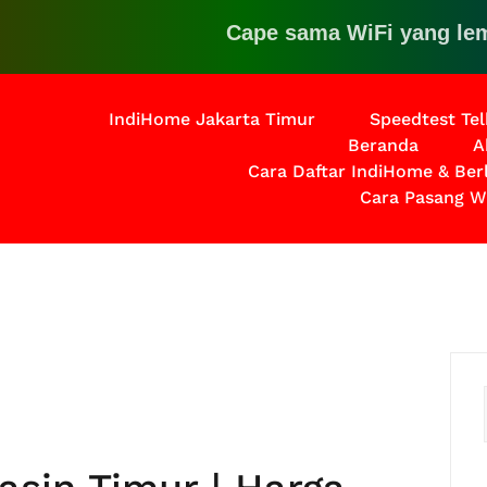
Cape sama WiFi yang lemot? K
IndiHome Jakarta Timur
Speedtest Te
Beranda
A
Cara Daftar IndiHome & Be
Cara Pasang W