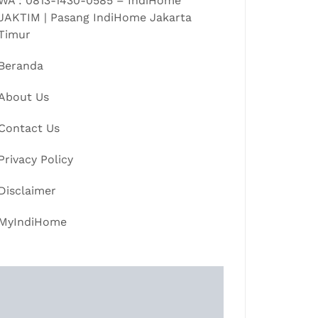
WA : 0813-1430-0585 – IndiHome
JAKTIM | Pasang IndiHome Jakarta
Timur
Beranda
About Us
Contact Us
Privacy Policy
Disclaimer
MyIndiHome