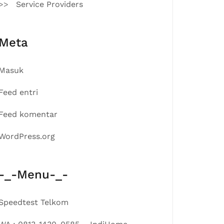
Service Providers
Meta
Masuk
Feed entri
Feed komentar
WordPress.org
-_-Menu-_-
Speedtest Telkom