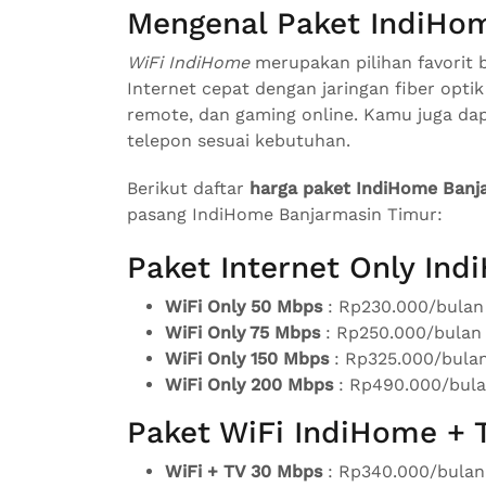
Mengenal Paket IndiHo
WiFi IndiHome
merupakan pilihan favorit 
Internet cepat dengan jaringan fiber optik
remote, dan gaming online. Kamu juga da
telepon sesuai kebutuhan.
Berikut daftar
harga paket IndiHome Banj
pasang IndiHome Banjarmasin Timur:
Paket Internet Only In
WiFi Only 50 Mbps
: Rp230.000/bulan
WiFi Only 75 Mbps
: Rp250.000/bulan
WiFi Only 150 Mbps
: Rp325.000/bula
WiFi Only 200 Mbps
: Rp490.000/bul
Paket WiFi IndiHome + 
WiFi + TV 30 Mbps
: Rp340.000/bulan