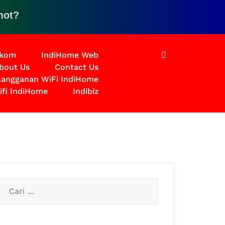
lik disini untuk solusinya
lkom
IndiHome Web
bout Us
Contact Us
rlangganan WiFi IndiHome
ifi IndiHome
Indibiz
Cari
untuk: