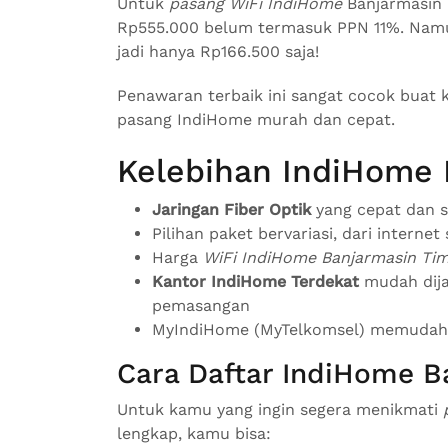
Untuk
pasang WiFi IndiHome
Banjarmasin 
Rp555.000 belum termasuk PPN 11%. Nam
jadi hanya Rp166.500 saja!
Penawaran terbaik ini sangat cocok buat 
pasang IndiHome murah dan cepat.
Kelebihan IndiHome 
Jaringan Fiber Optik
yang cepat dan st
Pilihan paket bervariasi, dari interne
Harga
WiFi IndiHome Banjarmasin Ti
Kantor IndiHome Terdekat
mudah dija
pemasangan
MyIndiHome (MyTelkomsel) memudahk
Cara Daftar IndiHome B
Untuk kamu yang ingin segera menikmati
lengkap, kamu bisa: