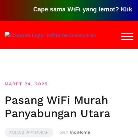
Cape sama WiFi yang lemot? Klik disini 
Loncat
ke
TOGG
konten
MARET 24, 2025
Pasang WiFi Murah
Panyabungan Utara
oleh
IndiHome
PASANG WIFI MURAH