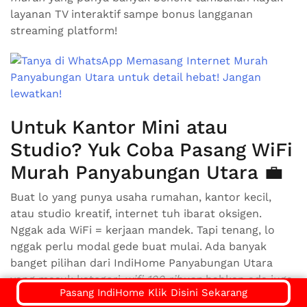
layanan TV interaktif sampe bonus langganan
streaming platform!
Untuk Kantor Mini atau
Studio? Yuk Coba Pasang WiFi
Murah Panyabungan Utara 💼
Buat lo yang punya usaha rumahan, kantor kecil,
atau studio kreatif, internet tuh ibarat oksigen.
Nggak ada WiFi = kerjaan mandek. Tapi tenang, lo
nggak perlu modal gede buat mulai. Ada banyak
banget pilihan dari IndiHome Panyabungan Utara
yang masuk kategori
wifi 100 ribuan
bahkan ada juga
Pasang IndiHome Klik Disini Sekarang
wifi 100ribuan
yang speed-nya udah cukup buat