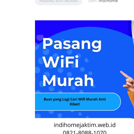
oleh
IndiHome
PASANG WIFI MURAH