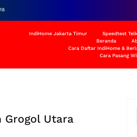
IndiHome Jakarta Timur
Speedtest Te
Beranda
Ab
Cara Daftar IndiHome & Ber
Cara Pasang Wi
 Grogol Utara