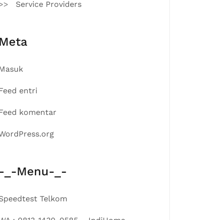
Service Providers
Meta
Masuk
Feed entri
Feed komentar
WordPress.org
-_-Menu-_-
Speedtest Telkom