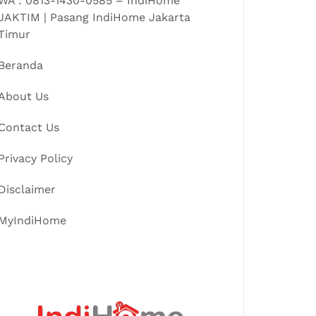
WA : 0813-1430-0585 – IndiHome
JAKTIM | Pasang IndiHome Jakarta
Timur
Beranda
About Us
Contact Us
Privacy Policy
Disclaimer
MyIndiHome