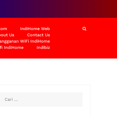
lkom
IndiHome Web
out Us
Contact Us
langganan WiFi IndiHome
fi IndiHome
Indibiz
Cari
untuk: