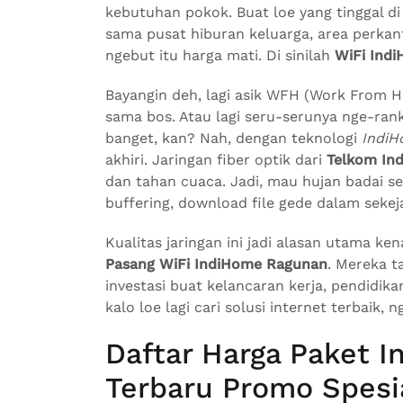
kebutuhan pokok. Buat loe yang tinggal d
sama pusat hiburan keluarga, area perkant
ngebut itu harga mati. Di sinilah
WiFi Ind
Bayangin deh, lagi asik WFH (Work From H
sama bos. Atau lagi seru-serunya nge-rank
banget, kan? Nah, dengan teknologi
IndiH
akhiri. Jaringan fiber optik dari
Telkom In
dan tahan cuaca. Jadi, mau hujan badai se
buffering, download file gede dalam sekeja
Kualitas jaringan ini jadi alasan utama k
Pasang WiFi IndiHome Ragunan
. Mereka t
investasi buat kelancaran kerja, pendidika
kalo loe lagi cari solusi internet terbaik, ng
Daftar Harga Paket 
Terbaru Promo Spesia