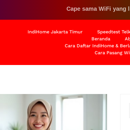
Cape sama WiFi yang lemot?
IndiHome Jakarta Timur
Speedtest Te
Beranda
Ab
Cara Daftar IndiHome & Ber
Cara Pasang Wi