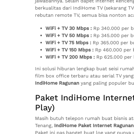
jawabannya. Selain dapet internet kenceng
berkualitas dari IndiHome TV (sekarang TV 
rebutan remote TV, semua bisa nonton aca
WiFi + TV 30 Mbps :
Rp 340.000 per b
WiFi + TV 50 Mbps :
Rp 345.000 per b
WiFi + TV 75 Mbps :
Rp 365.000 per b
WiFi + TV 150 Mbps :
Rp 460.000 per 
WiFi + TV 200 Mbps :
Rp 625.000 per 
Ini solusi hiburan lengkap buat seisi rum
film box office terbaru atau serial TV yang 
IndiHome Ragunan
yang paling populer bu
Paket IndiHome Interne
Play)
Masih butuh telepon rumah buat bisnis a
Tenang,
IndiHome Paket Internet Ragunan
Paket ini pas banget buat loe yang punya