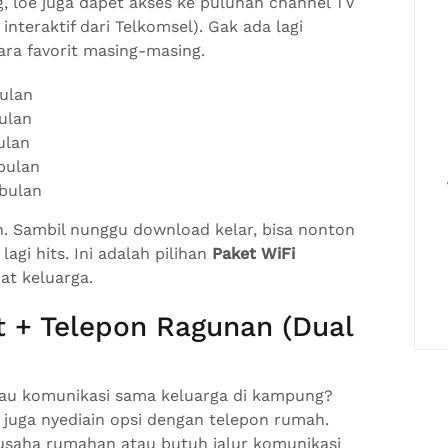
, loe juga dapet akses ke puluhan channel TV
interaktif dari Telkomsel). Gak ada lagi
ra favorit masing-masing.
ulan
ulan
ulan
bulan
bulan
ah. Sambil nunggu download kelar, bisa nonton
lagi hits. Ini adalah pilihan
Paket WiFi
at keluarga.
t + Telepon Ragunan (Dual
tau komunikasi sama keluarga di kampung?
juga nyediain opsi dengan telepon rumah.
 usaha rumahan atau butuh jalur komunikasi