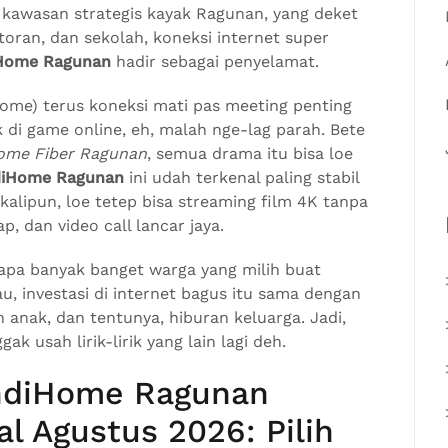
i kawasan strategis kayak Ragunan, yang deket
oran, dan sekolah, koneksi internet super
iHome Ragunan
hadir sebagai penyelamat.
ome) terus koneksi mati pas meeting penting
 di game online, eh, malah nge-lag parah. Bete
ome Fiber Ragunan
, semua drama itu bisa loe
diHome Ragunan
ini udah terkenal paling stabil
kalipun, loe tetep bisa streaming film 4K tanpa
p, dan video call lancar jaya.
enapa banyak banget warga yang milih buat
au, investasi di internet bagus itu sama dengan
n anak, dan tentunya, hiburan keluarga. Jadi,
gak usah lirik-lirik yang lain lagi deh.
IndiHome Ragunan
l Agustus 2026: Pilih