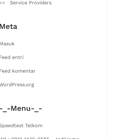
Service Providers
Meta
Masuk
Feed entri
Feed komentar
WordPress.org
-_-Menu-_-
Speedtest Telkom