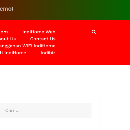
 Klik disini untuk solusinya
lkom
IndiHome Web
out Us
Contact Us
langganan WiFi IndiHome
fi IndiHome
Indibiz
Cari
untuk: