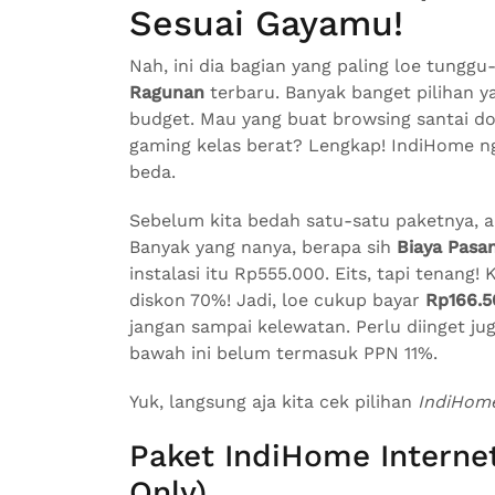
Sesuai Gayamu!
Nah, ini dia bagian yang paling loe tunggu
Ragunan
terbaru. Banyak banget pilihan 
budget. Mau yang buat browsing santai d
gaming kelas berat? Lengkap! IndiHome ng
beda.
Sebelum kita bedah satu-satu paketnya, ad
Banyak yang nanya, berapa sih
Biaya Pasa
instalasi itu Rp555.000. Eits, tapi tenang!
diskon 70%! Jadi, loe cukup bayar
Rp166.5
jangan sampai kelewatan. Perlu diinget j
bawah ini belum termasuk PPN 11%.
Yuk, langsung aja kita cek pilihan
IndiHom
Paket IndiHome Internet
Only)