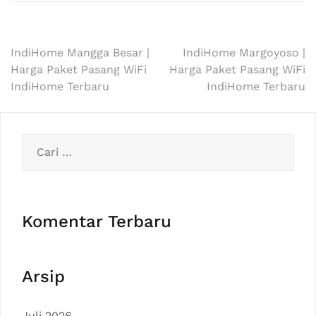
Navigasi
IndiHome Mangga Besar |
IndiHome Margoyoso |
Harga Paket Pasang WiFi
Harga Paket Pasang WiFi
pos
IndiHome Terbaru
IndiHome Terbaru
Cari
untuk:
Komentar Terbaru
Arsip
Juli 2026