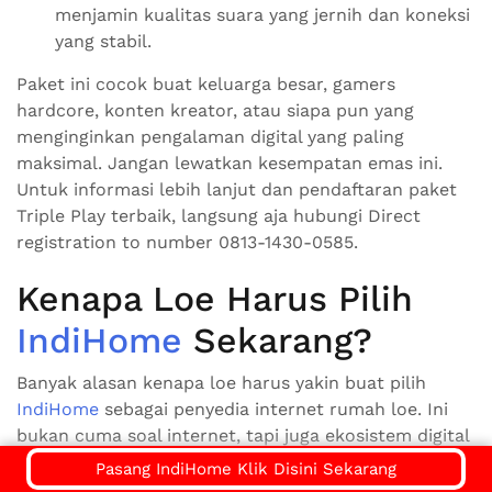
menjamin kualitas suara yang jernih dan koneksi
yang stabil.
Paket ini cocok buat keluarga besar, gamers
hardcore, konten kreator, atau siapa pun yang
menginginkan pengalaman digital yang paling
maksimal. Jangan lewatkan kesempatan emas ini.
Untuk informasi lebih lanjut dan pendaftaran paket
Triple Play terbaik, langsung aja hubungi Direct
registration to number 0813-1430-0585.
Kenapa Loe Harus Pilih
IndiHome
Sekarang?
Banyak alasan kenapa loe harus yakin buat pilih
IndiHome
sebagai penyedia internet rumah loe. Ini
bukan cuma soal internet, tapi juga ekosistem digital
yang terintegrasi dan siap mendukung semua
Pasang IndiHome Klik Disini Sekarang
aktivitas loe di tahun Promo Kemerdekaan RI