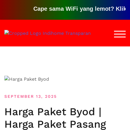
Cape sama WiFi yang lemot? Klik disini
Loncat
ke
TOGG
konten
SEPTEMBER 13, 2025
Harga Paket Byod |
Harga Paket Pasang