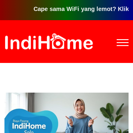
Cape sama WiFi yang lemot? Klik disini
Loncat
ke
konten
TOGG