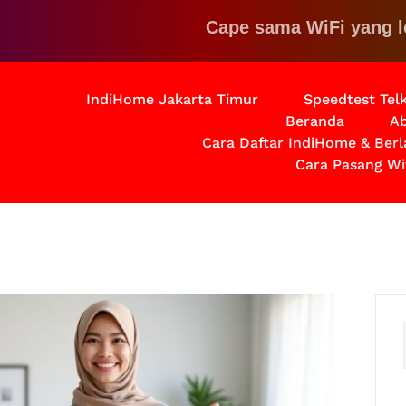
Cape sama WiFi yang lemot? 
IndiHome Jakarta Timur
Speedtest Te
Beranda
Ab
Cara Daftar IndiHome & Ber
Cara Pasang Wi