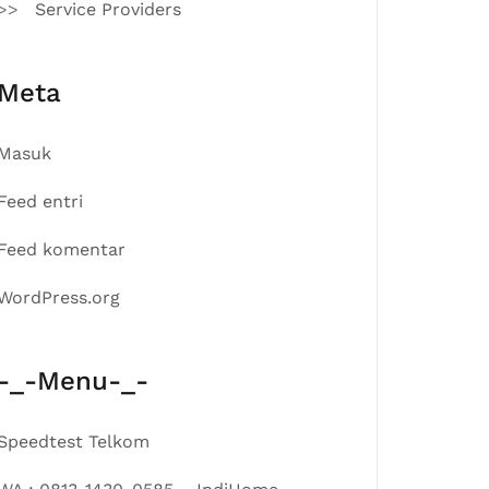
Service Providers
Meta
Masuk
Feed entri
Feed komentar
WordPress.org
-_-Menu-_-
Speedtest Telkom