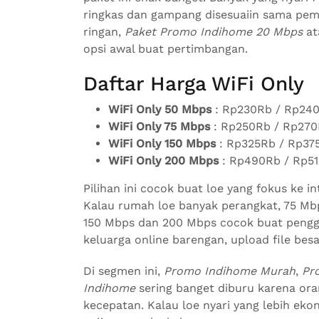
ringkas dan gampang disesuaiin sama pem
ringan,
Paket Promo Indihome 20 Mbps
at
opsi awal buat pertimbangan.
Daftar Harga WiFi Only
WiFi Only 50 Mbps
: Rp230Rb / Rp24
WiFi Only 75 Mbps
: Rp250Rb / Rp270
WiFi Only 150 Mbps
: Rp325Rb / Rp37
WiFi Only 200 Mbps
: Rp490Rb / Rp5
Pilihan ini cocok buat loe yang fokus ke i
Kalau rumah loe banyak perangkat, 75 Mb
150 Mbps dan 200 Mbps cocok buat pengg
keluarga online barengan, upload file bes
Di segmen ini,
Promo Indihome Murah
,
Pr
Indihome
sering banget diburu karena or
kecepatan. Kalau loe nyari yang lebih ekon