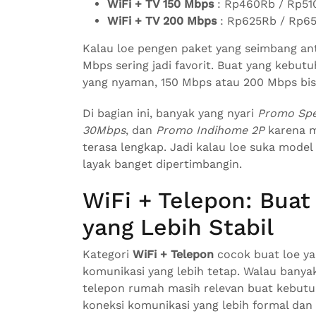
WiFi + TV 150 Mbps
: Rp460Rb / Rp51
WiFi + TV 200 Mbps
: Rp625Rb / Rp6
Kalau loe pengen paket yang seimbang ant
Mbps sering jadi favorit. Buat yang kebut
yang nyaman, 150 Mbps atau 200 Mbps bisa
Di bagian ini, banyak yang nyari
Promo Spe
30Mbps
, dan
Promo Indihome 2P
karena m
terasa lengkap. Jadi kalau loe suka model 
layak banget dipertimbangin.
WiFi + Telepon: Bua
yang Lebih Stabil
Kategori
WiFi + Telepon
cocok buat loe ya
komunikasi yang lebih tetap. Walau banyak
telepon rumah masih relevan buat kebutu
koneksi komunikasi yang lebih formal dan 