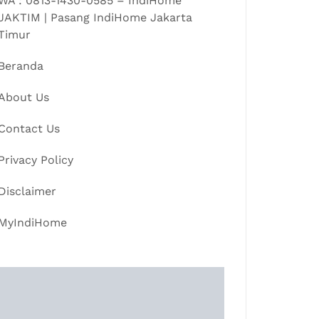
WA : 0813-1430-0585 – IndiHome
JAKTIM | Pasang IndiHome Jakarta
Timur
Beranda
About Us
Contact Us
Privacy Policy
Disclaimer
MyIndiHome