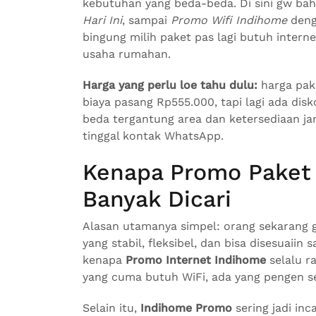
kebutuhan yang beda-beda. Di sini gw ba
Hari Ini
, sampai
Promo Wifi Indihome
deng
bingung milih paket pas lagi butuh internet
usaha rumahan.
Harga yang perlu loe tahu dulu:
harga pak
biaya pasang Rp555.000, tapi lagi ada dis
beda tergantung area dan ketersediaan jar
tinggal kontak WhatsApp.
Kenapa Promo Paket 
Banyak Dicari
Alasan utamanya simpel: orang sekarang g
yang stabil, fleksibel, dan bisa disesuaiin
kenapa
Promo Internet Indihome
selalu r
yang cuma butuh WiFi, ada yang pengen se
Selain itu,
Indihome Promo
sering jadi inc