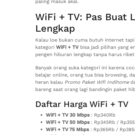
paling masuk akal.
WiFi + TV: Pas Buat 
Lengkap
Kalau loe bukan cuma butuh internet tapi 
kategori
WiFi + TV
bisa jadi pilihan yang e
pengen hiburan lengkap tanpa harus ribet
Banyak orang suka kategori ini karena coc
belajar online, orang tua bisa browsing, 
heran kalau
Promo Paket Wifi Indihome
d
bareng saat orang lagi bandingin paket hib
Daftar Harga WiFi + TV
WiFi + TV 30 Mbps
: Rp340Rb
WiFi + TV 50 Mbps
: Rp345Rb / Rp35
WiFi + TV 75 Mbps
: Rp365Rb / Rp385