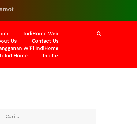
Klik disini untuk solusinya
lkom
IndiHome Web
out Us
Contact Us
langganan WiFi IndiHome
fi IndiHome
Indibiz
Cari
untuk: