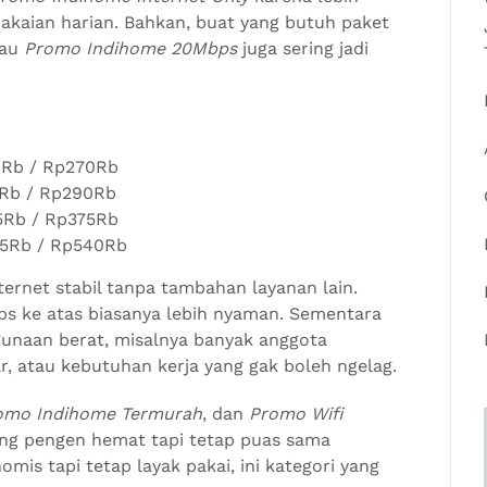
akaian harian. Bahkan, buat yang butuh paket
au
Promo Indihome 20Mbps
juga sering jadi
0Rb / Rp270Rb
Rb / Rp290Rb
5Rb / Rp375Rb
15Rb / Rp540Rb
nternet stabil tanpa tambahan layanan lain.
ps ke atas biasanya lebih nyaman. Sementara
unaan berat, misalnya banyak anggota
ar, atau kebutuhan kerja yang gak boleh ngelag.
omo Indihome Termurah
, dan
Promo Wifi
ang pengen hemat tapi tetap puas sama
omis tapi tetap layak pakai, ini kategori yang