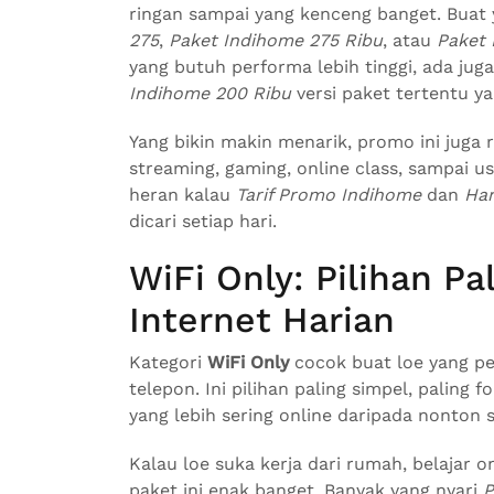
ringan sampai yang kenceng banget. Buat
275
,
Paket Indihome 275 Ribu
, atau
Paket
yang butuh performa lebih tinggi, ada jug
Indihome 200 Ribu
versi paket tertentu y
Yang bikin makin menarik, promo ini juga 
streaming, gaming, online class, sampai u
heran kalau
Tarif Promo Indihome
dan
Ha
dicari setiap hari.
WiFi Only: Pilihan Pa
Internet Harian
Kategori
WiFi Only
cocok buat loe yang pe
telepon. Ini pilihan paling simpel, paling
yang lebih sering online daripada nonton s
Kalau loe suka kerja dari rumah, belajar 
paket ini enak banget. Banyak yang nyari
P