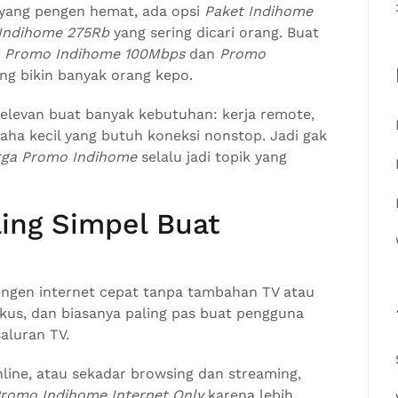
 yang pengen hemat, ada opsi
Paket Indihome
 Indihome 275Rb
yang sering dicari orang. Buat
a
Promo Indihome 100Mbps
dan
Promo
ang bikin banyak orang kepo.
relevan buat banyak kebutuhan: kerja remote,
saha kecil yang butuh koneksi nonstop. Jadi gak
rga Promo Indihome
selalu jadi topik yang
ling Simpel Buat
ngen internet cepat tanpa tambahan TV atau
 fokus, dan biasanya paling pas buat pengguna
aluran TV.
online, atau sekadar browsing dan streaming,
romo Indihome Internet Only
karena lebih