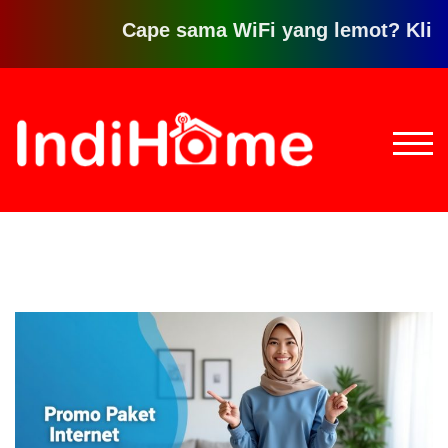
Cape sama WiFi yang lemot? Klik disin
Loncat
ke
konten
TOGG