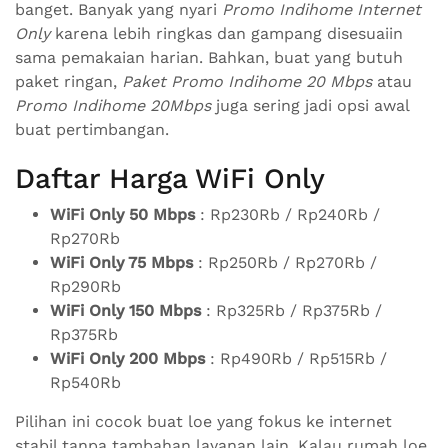
banget. Banyak yang nyari
Promo Indihome Internet
Only
karena lebih ringkas dan gampang disesuaiin
sama pemakaian harian. Bahkan, buat yang butuh
paket ringan,
Paket Promo Indihome 20 Mbps
atau
Promo Indihome 20Mbps
juga sering jadi opsi awal
buat pertimbangan.
Daftar Harga WiFi Only
WiFi Only 50 Mbps
: Rp230Rb / Rp240Rb /
Rp270Rb
WiFi Only 75 Mbps
: Rp250Rb / Rp270Rb /
Rp290Rb
WiFi Only 150 Mbps
: Rp325Rb / Rp375Rb /
Rp375Rb
WiFi Only 200 Mbps
: Rp490Rb / Rp515Rb /
Rp540Rb
Pilihan ini cocok buat loe yang fokus ke internet
stabil tanpa tambahan layanan lain. Kalau rumah loe